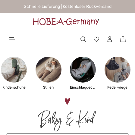
Schnelle Lieferung | Kostenloser Rückversand
alt springen
Waren
Kinderschuhe
Stillen
Einschlagdecken
Federwiege
Baby & Kind