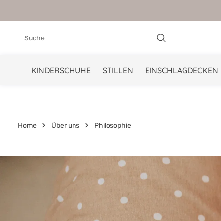
springen
Zur Hauptnavigation springen
KINDERSCHUHE
STILLEN
EINSCHLAGDECKEN
Home
Über uns
Philosophie