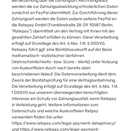
Bei Bezahlung über die Zahlungsart Rechnungskauf
werden die zur Zahlungsabwicklung erforderlichen Daten
zunächst an PayPal übermittelt. Zur Durchführung dieser
Zahlungsart werden die Daten sodann seitens PayPal an
die Ratepay GmbH (Franklinstraße 28-29, 10587 Berlin;
"Ratepay") übermittelt um den Vertrag mit Ihnen mit der
gewählten Zahlart erfüllen zu können. Diese Verarbeitung
erfolgt auf Grundlage des Art. 6 Abs. 1 lit. b DSGVO.
Ratepay führt ggf. eine Bonitätsauskunft auf der Basis
mathematisch-statistischer Verfahren
(Wahrscheinlichkeits- bzw. Score - Werte) unter Nutzung
von Auskunfteien durch nach bereits oben
beschriebenen Ablauf. Die Datenverarbeitung dient dem
Zweck der Bonitätsprüfung für eine Vertragsanbahnung.
Die Verarbeitung erfolgt auf Grundlage des Art. 6 Abs. 1 lit.
f DSGVO aus unserem überwiegenden berechtigten
Interesse am Schutz vor Zahlungsausfall, wenn Ratepay
in Vorleistung geht. Weitere Informationen zum
Datenschutz und welche Auskunfteien Ratpay
verwenden finden Sie unter
https://www.ratepay.com/legal-payment-dataprivacy/
und
https://www.ratepay.com/legal-payment-