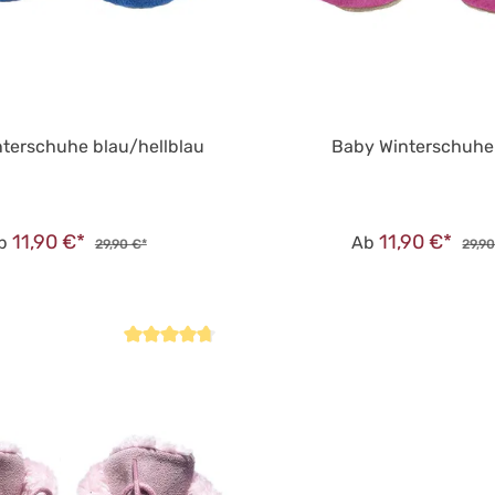
terschuhe blau/hellblau
Baby Winterschuhe
11,90 €*
11,90 €*
b
Ab
29,90 €*
29,90
Durchschnittliche Bewertung von 4.8 von 5 Sternen