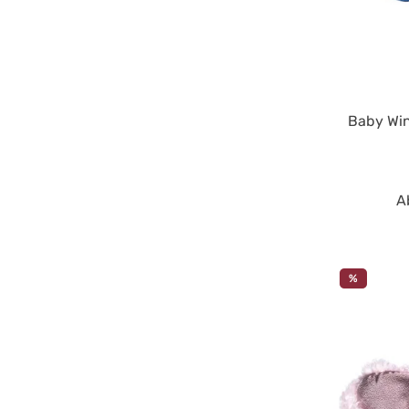
Baby Win
A
%