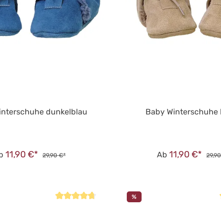
interschuhe dunkelblau
Baby Winterschuhe 
11,90 €*
11,90 €*
b
Ab
29,90 €*
29,90
%
Durchschnittliche Bewertung von 4.8 von 5 Sternen