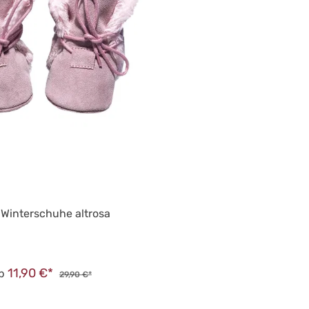
Winterschuhe altrosa
11,90 €*
b
29,90 €*