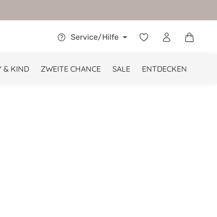
Warenkor
Service/Hilfe
 & KIND
ZWEITE CHANCE
SALE
ENTDECKEN