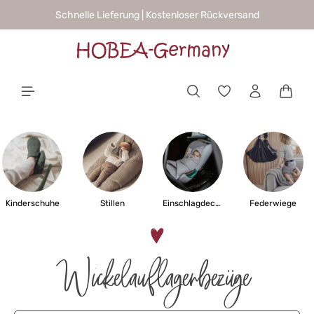
Schnelle Lieferung | Kostenloser Rückversand
alt springen
Waren
Kinderschuhe
Stillen
Einschlagdecken
Federwiege
Wickelauflagenbezüge