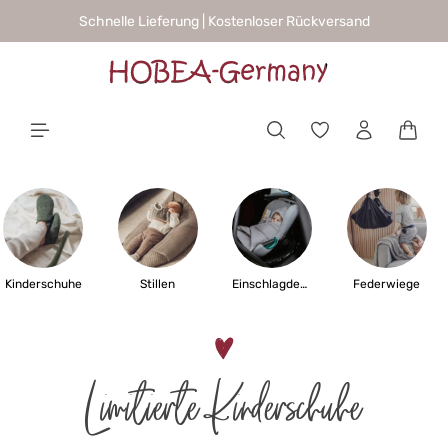
Schnelle Lieferung | Kostenloser Rückversand
alt springen
Waren
Kinderschuhe
Stillen
Einschlagdecken
Federwiege
Limitierte Kinderschuhe