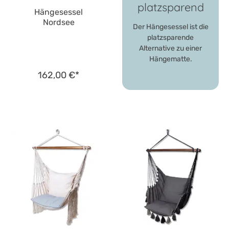
platzsparend
Hängesessel
Nordsee
Der Hängesessel ist die
platzsparende
Alternative zu einer
Hängematte.
162,00 €*