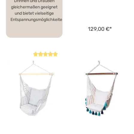
Drinnen und Draußen
gleichermaßen geeignet
und bietet vielseitige
Entspannungsmöglichkeiten.
129,00 €*
Durchschnittliche Bewertung von 5 von 5 Sternen