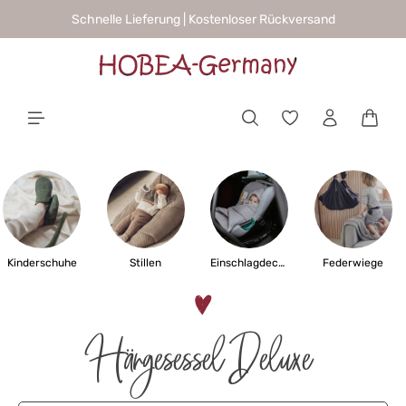
Schnelle Lieferung | Kostenloser Rückversand
alt springen
Waren
Kinderschuhe
Stillen
Einschlagdecken
Federwiege
Hängesessel Deluxe