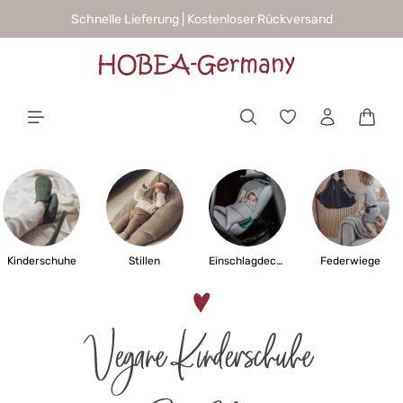
Schnelle Lieferung | Kostenloser Rückversand
alt springen
Waren
Kinderschuhe
Stillen
Einschlagdecken
Federwiege
Vegane Kinderschuhe