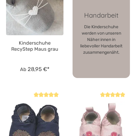
Handarbeit
Die Kinderschuhe
werden von unseren
Näher:innen in
Kinderschuhe
liebevoller Handarbeit
RecyStep Maus grau
zusammengenäht.
28,95 €*
Ab
Durchschnittliche Bewertung von 4.8 von 5 Sternen
Durchschnittliche