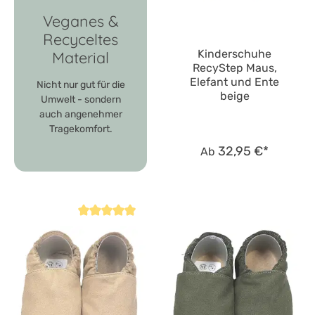
Veganes &
Recyceltes
Kinderschuhe
Material
RecyStep Maus,
Elefant und Ente
Nicht nur gut für die
beige
Umwelt - sondern
auch angenehmer
Tragekomfort.
32,95 €*
Ab
Durchschnittliche Bewertung von 4.8 von 5 Sternen