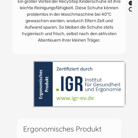
 ist ihre
Die RecyStep Kinderschuhe zeichnen sich durc
e können
ihre Robustheit und Strapazierfähigkeit aus, was 
40°C
ideal für den alltäglichen Gebrauch im Innenberei
t und
macht. Dank ihrer langlebigen Konstruktion sind s
stets
eine nachhaltige und kosteneffiziente Wahl für Elte
tivsten
Ergonomisches Produkt