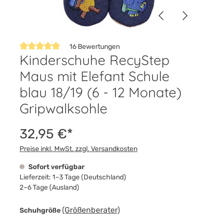
16 Bewertungen
Kinderschuhe RecyStep
Durchschnittliche Bewertung von 4.8 von 5 Sternen
Maus mit Elefant Schule
blau 18/19 (6 - 12 Monate)
Gripwalksohle
32,95 €*
Preise inkl. MwSt. zzgl. Versandkosten
Sofort verfügbar
Lieferzeit: 1–3 Tage (Deutschland)
2–6 Tage (Ausland)
auswählen
(Größenberater)
Schuhgröße