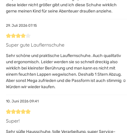
diese leider nicht größer gibt und ich diese Schuhe wirklich
gerne meinen Kind für seine Abenteuer draußen anziehe.
29. Juli 2026 07:15
Bewertung mit 4 von 5 Sternen
Super gute Lauflernschuhe
Sehr schöne und praktische Lauflernschuhe. Auch qualitativ
und ergonomisch. Leider werden sie so schnell dreckig also
wirklich bei kleinster Berührung und man kann es nicht mit
einem feuchten Lappen wegwischen. Deshalb 1 Stern Abzug.
Aber sonst Mega zufrieden und die Passform ist auch stimmig ☺️
Würden wir wieder kaufen.
10. Juni 2026 09:41
Bewertung mit 5 von 5 Sternen
Super!
Sehr süße Hausschuhe, tolle Verarbeitung, super Service-