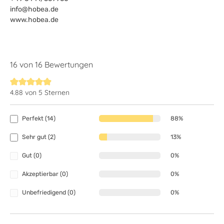
info@hobea.de
www.hobea.de
16 von 16 Bewertungen
4.88 von 5 Sternen
Durchschnittliche Bewertung von 4.8 von 5 Sternen
Perfekt (14)
88%
Sehr gut (2)
13%
Gut (0)
0%
Akzeptierbar (0)
0%
Unbefriedigend (0)
0%