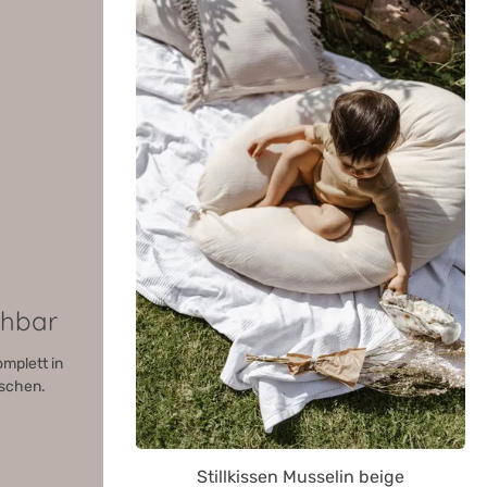
Durchschnittliche
chbar
omplett in
schen.
Stillkissen Musselin beige