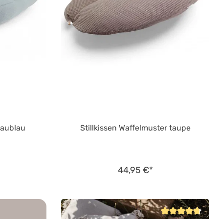
graublau
Stillkissen Waffelmuster taupe
44,95 €*