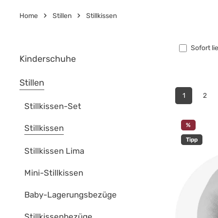
Home
Stillen
Stillkissen
Sofort li
Kinderschuhe
Stillen
1
2
Stillkissen-Set
%
Stillkissen
Tipp
Stillkissen Lima
Mini-Stillkissen
Baby-Lagerungsbezüge
Stillkissenbezüge