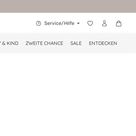
Warenkor
Service/Hilfe
 & KIND
ZWEITE CHANCE
SALE
ENTDECKEN