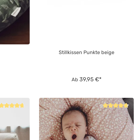
d
Stillkissen Punkte beige
39,95 €*
Ab
Durchschnittliche Bewertung von 4.8 von 5 Sternen
Durchschnittliche