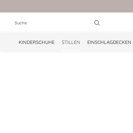
springen
Zur Hauptnavigation springen
KINDERSCHUHE
STILLEN
EINSCHLAGDECKEN