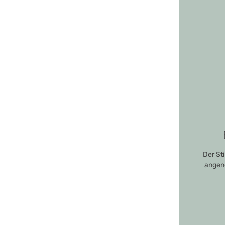
Der St
angen