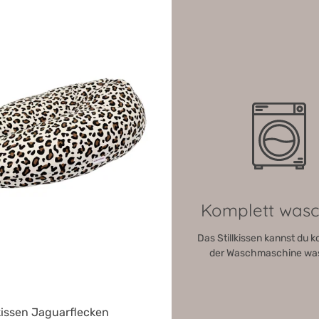
Durchschnittliche Bewertung von 4.8 von 5 Sternen
Komplett was
Das Stillkissen kannst du k
der Waschmaschine wa
lkissen Jaguarflecken