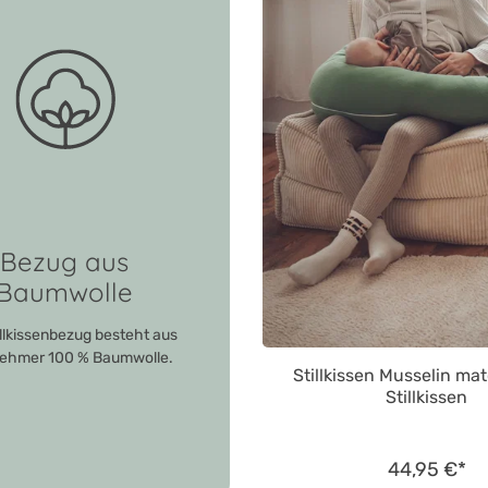
Bezug aus
Baumwolle
illkissenbezug besteht aus
ehmer 100 % Baumwolle.
Stillkissen Musselin ma
Stillkissen
44,95 €*