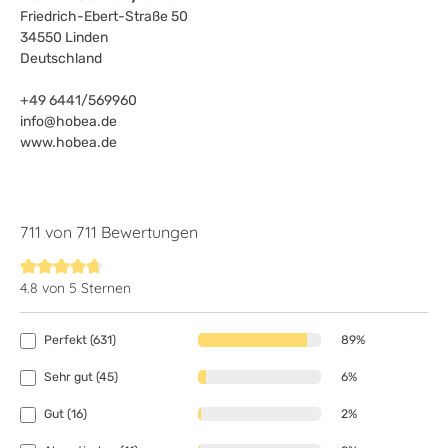
Friedrich-Ebert-Straße 50
34550 Linden
Deutschland
+49 6441/569960
info@hobea.de
www.hobea.de
711 von 711 Bewertungen
4.8 von 5 Sternen
Durchschnittliche Bewertung von 4.8 von 5 Sternen
Perfekt (631)
89%
Sehr gut (45)
6%
Gut (16)
2%