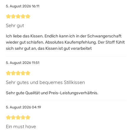
5. August 2026 16:11
Bewertung mit 5 von 5 Sternen
Sehr gut
Ich liebe das Kissen. Endlich kann ich in der Schwangerschaft
wieder gut schlafen. Absolutes Kaufempfehlung. Der Stoff fühlt
sich sehr gut an, das Kissen ist gut verarbeitet
5. August 2026 11:51
Bewertung mit 5 von 5 Sternen
Sehr gutes und bequemes Stillkissen
Sehr gute Qualität und Preis-Leistungsverhältnis.
5. August 2026 04:19
Bewertung mit 5 von 5 Sternen
Ein must have