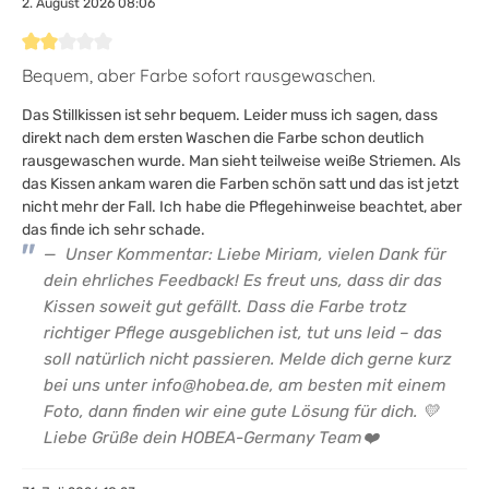
2. August 2026 08:06
Bewertung mit 2 von 5 Sternen
Bequem, aber Farbe sofort rausgewaschen.
Das Stillkissen ist sehr bequem. Leider muss ich sagen, dass
direkt nach dem ersten Waschen die Farbe schon deutlich
rausgewaschen wurde. Man sieht teilweise weiße Striemen. Als
das Kissen ankam waren die Farben schön satt und das ist jetzt
nicht mehr der Fall. Ich habe die Pflegehinweise beachtet, aber
das finde ich sehr schade.
Unser Kommentar: Liebe Miriam, vielen Dank für
dein ehrliches Feedback! Es freut uns, dass dir das
Kissen soweit gut gefällt. Dass die Farbe trotz
richtiger Pflege ausgeblichen ist, tut uns leid – das
soll natürlich nicht passieren. Melde dich gerne kurz
bei uns unter info@hobea.de, am besten mit einem
Foto, dann finden wir eine gute Lösung für dich. 💛
Liebe Grüße dein HOBEA-Germany Team❤️