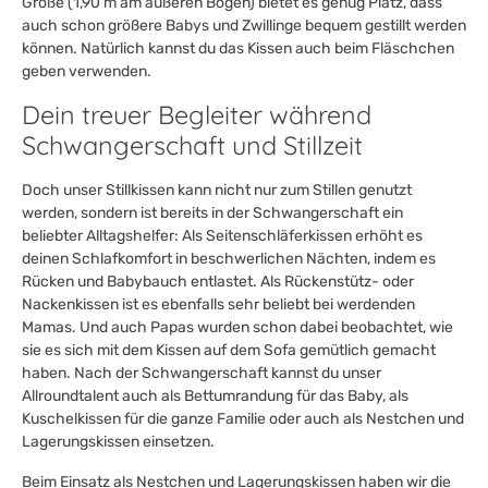
Größe (1,90 m am äußeren Bogen) bietet es genug Platz, dass
auch schon größere Babys und Zwillinge bequem gestillt werden
können. Natürlich kannst du das Kissen auch beim Fläschchen
geben verwenden.
Dein treuer Begleiter während
Schwangerschaft und Stillzeit
Doch unser Stillkissen kann nicht nur zum Stillen genutzt
werden, sondern ist bereits in der Schwangerschaft ein
beliebter Alltagshelfer: Als Seitenschläferkissen erhöht es
deinen Schlafkomfort in beschwerlichen Nächten, indem es
Rücken und Babybauch entlastet. Als Rückenstütz- oder
Nackenkissen ist es ebenfalls sehr beliebt bei werdenden
Mamas. Und auch Papas wurden schon dabei beobachtet, wie
sie es sich mit dem Kissen auf dem Sofa gemütlich gemacht
haben. Nach der Schwangerschaft kannst du unser
Allroundtalent auch als Bettumrandung für das Baby, als
Kuschelkissen für die ganze Familie oder auch als Nestchen und
Lagerungskissen einsetzen.
Beim Einsatz als Nestchen und Lagerungskissen haben wir die