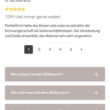
31. Juli 2026 18:23
Bewertung mit 5 von 5 Sternen
TOP!! Und immer gerne wieder!
Perfekt!! Ich liebe das Kissen und nutze es aktuell in der
Schwangerschaft als Seitenschläferkissen. Die Verarbeitung
und Größe ist perfekt, das Material sehr sehr angenehm.
1
2
3
4
5
Wie schwer ist das Stillkissen?
Wie stillt man mit dem Stillkissen?