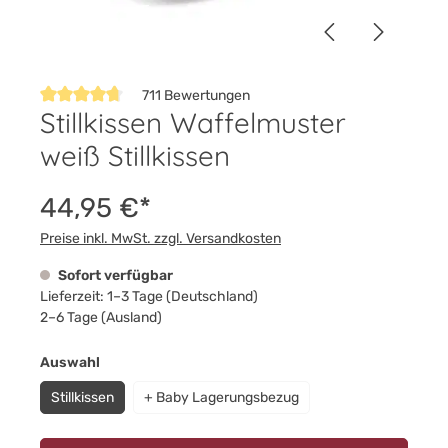
711 Bewertungen
Stillkissen Waffelmuster
Durchschnittliche Bewertung von 4.8 von 5 Sternen
weiß Stillkissen
44,95 €*
Preise inkl. MwSt. zzgl. Versandkosten
Sofort verfügbar
Lieferzeit: 1–3 Tage (Deutschland)
2–6 Tage (Ausland)
auswählen
Auswahl
Stillkissen
+ Baby Lagerungsbezug