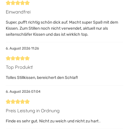
Bewertung mit 5 von 5 Sternen
Einwandfrei
Super, pufft richtig schön dick auf. Macht super Spaß mit dem
Kissen. Zum Stillen noch nicht verwendet, aktuell nur als
seitenschläfer Kissen und das ist wirklich top.
6. August 2026 11:26
Bewertung mit 5 von 5 Sternen
Top Produkt!
Tolles Stillkissen, bereichert den Schlaf!
6. August 2026 07:04
Bewertung mit 5 von 5 Sternen
Preis Leistung in Ordnung
Finde es sehr gut. Nicht zu weich und nicht zu hart .