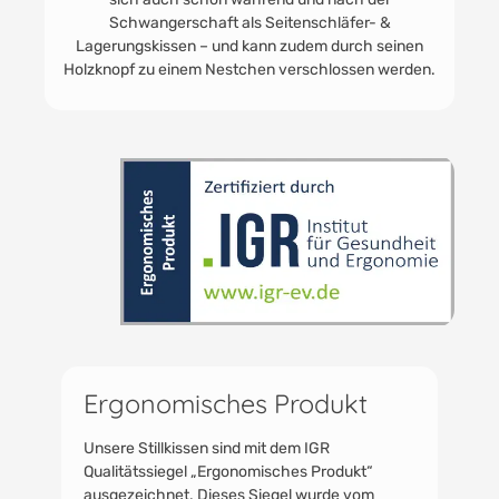
Die Füllung des Stillkissens besteht aus silikonisierten
Polyester-Hohlfasern: Dadurch raschelt es nicht,
fasst sich ähnlich an wie ein normales Kissen und
sorgt so für ein angenehmes Liegegefühl für Mutter
& Kind.
Ergonomisches Produkt
Unsere Stillkissen sind mit dem IGR
Qualitätssiegel „Ergonomisches Produkt“
ausgezeichnet. Dieses Siegel wurde vom