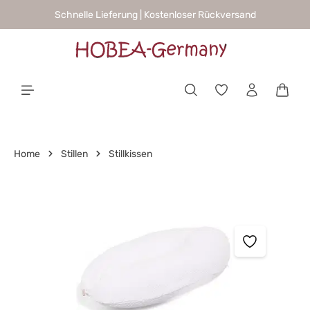
Schnelle Lieferung | Kostenloser Rückversand
alt springen
Waren
Home
Stillen
Stillkissen
Bildergalerie überspringen