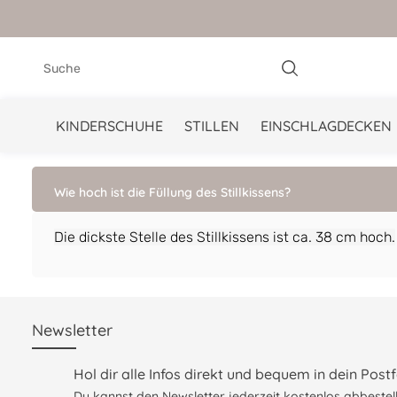
springen
Zur Hauptnavigation springen
KINDERSCHUHE
STILLEN
EINSCHLAGDECKEN
Wie hoch ist die Füllung des Stillkissens?
Die dickste Stelle des Stillkissens ist ca. 38 cm hoch.
Newsletter
Hol dir alle Infos direkt und bequem in dein Postf
Du kannst den Newsletter jederzeit kostenlos abbestell