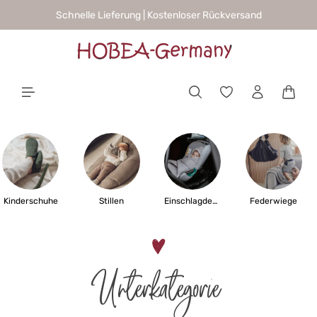
Schnelle Lieferung | Kostenloser Rückversand
alt springen
Waren
Kinderschuhe
Stillen
Einschlagdecken
Federwiege
Unterkategorie