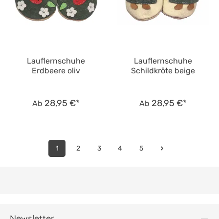
Lauflernschuhe
Lauflernschuhe
Erdbeere oliv
Schildkröte beige
28,95 €*
28,95 €*
Ab
Ab
1
2
3
4
5
Newsletter