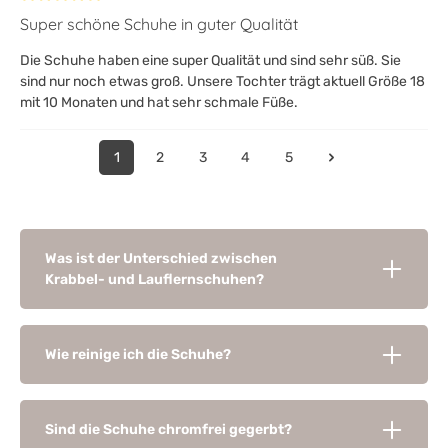
Bewertung mit 5 von 5 Sternen
Super schöne Schuhe in guter Qualität
Die Schuhe haben eine super Qualität und sind sehr süß. Sie
sind nur noch etwas groß. Unsere Tochter trägt aktuell Größe 18
mit 10 Monaten und hat sehr schmale Füße.
1
2
3
4
5
Was ist der Unterschied zwischen
Krabbel- und Lauflernschuhen?
Wie reinige ich die Schuhe?
Sind die Schuhe chromfrei gegerbt?