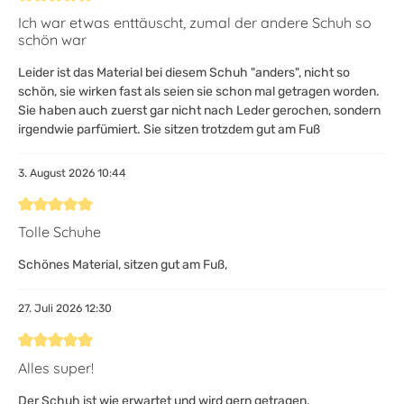
Bewertung mit 5 von 5 Sternen
Ich war etwas enttäuscht, zumal der andere Schuh so
schön war
Leider ist das Material bei diesem Schuh "anders", nicht so
schön, sie wirken fast als seien sie schon mal getragen worden.
Sie haben auch zuerst gar nicht nach Leder gerochen, sondern
irgendwie parfümiert. Sie sitzen trotzdem gut am Fuß
3. August 2026 10:44
Bewertung mit 5 von 5 Sternen
Tolle Schuhe
Schönes Material, sitzen gut am Fuß,
27. Juli 2026 12:30
Bewertung mit 5 von 5 Sternen
Alles super!
Der Schuh ist wie erwartet und wird gern getragen.