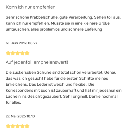
Bewertung mit 5 von 5 Sternen
Kann ich nur empfehlen
Sehr schöne Krabbelschuhe, gute Verarbeitung. Sehen toll aus.
Kann ich nur empfehlen. Musste sie in eine kleinere Größe
umtauschen, alles problemlos und schnelle Lieferung
16. Juni 2026 08:27
Bewertung mit 5 von 5 Sternen
Auf jedenfall emphelenswert!!
Die zuckersüßen Schuhe sind total schön verarbeitet. Genau
das was ich gesucht habe für die ersten Schritte meines
Enkelchens. Das Leder ist weich und flexibel. Die
Korrespondens mit Euch ist zauberhaft und hat mir jedesmal ein
Lächeln ins Gesicht gezaubert. Sehr originell. Danke nochmal
für alles.
27. Mai 2026 10:10