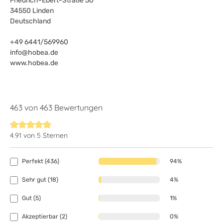
Friedrich-Ebert-Straße 50
34550 Linden
Deutschland
+49 6441/569960
info@hobea.de
www.hobea.de
463 von 463 Bewertungen
4.91 von 5 Sternen
Durchschnittliche Bewertung von 4.9 von 5 Sternen
Perfekt (436)
94%
Sehr gut (18)
4%
Gut (5)
1%
Akzeptierbar (2)
0%