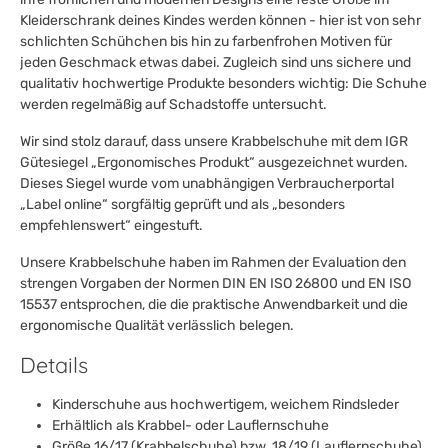
Kleiderschrank deines Kindes werden können - hier ist von sehr
schlichten Schühchen bis hin zu farbenfrohen Motiven für
jeden Geschmack etwas dabei. Zugleich sind uns sichere und
qualitativ hochwertige Produkte besonders wichtig: Die Schuhe
werden regelmäßig auf Schadstoffe untersucht.
Wir sind stolz darauf, dass unsere Krabbelschuhe mit dem IGR
Gütesiegel „Ergonomisches Produkt“ ausgezeichnet wurden.
Dieses Siegel wurde vom unabhängigen Verbraucherportal
„Label online“ sorgfältig geprüft und als „besonders
empfehlenswert“ eingestuft.
Unsere Krabbelschuhe haben im Rahmen der Evaluation den
strengen Vorgaben der Normen DIN EN ISO 26800 und EN ISO
15537 entsprochen, die die praktische Anwendbarkeit und die
ergonomische Qualität verlässlich belegen.
Details
Kinderschuhe aus hochwertigem, weichem Rindsleder
Erhältlich als Krabbel- oder Lauflernschuhe
Größe 16/17 (Krabbelschuhe) bzw. 18/19 (Lauflernschuhe)