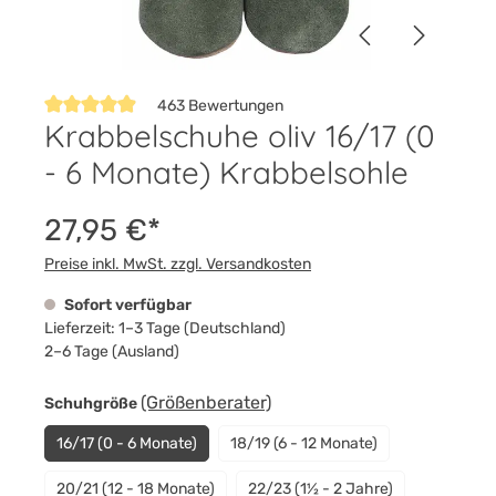
463 Bewertungen
Krabbelschuhe oliv 16/17 (0
Durchschnittliche Bewertung von 4.9 von 5 Sternen
- 6 Monate) Krabbelsohle
27,95 €*
Preise inkl. MwSt. zzgl. Versandkosten
Sofort verfügbar
Lieferzeit: 1–3 Tage (Deutschland)
2–6 Tage (Ausland)
auswählen
(Größenberater)
Schuhgröße
16/17 (0 - 6 Monate)
18/19 (6 - 12 Monate)
20/21 (12 - 18 Monate)
22/23 (1½ - 2 Jahre)