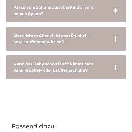
Passen die Schuhe auch bei Kindern mit
hohem Spann?
Ab welchem Alter zieht man Krabbel-
bzw. Lauflernschuhe an?
Wenn das Baby schon läuft: Nimmt man
dann Krabbel- oder Lauflernschuhe?
Produktgalerie überspringen
Passend dazu: