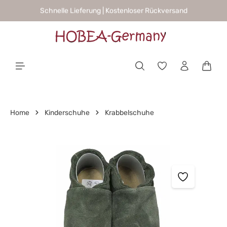
Schnelle Lieferung | Kostenloser Rückversand
alt springen
Waren
Home
Kinderschuhe
Krabbelschuhe
Bildergalerie überspringen