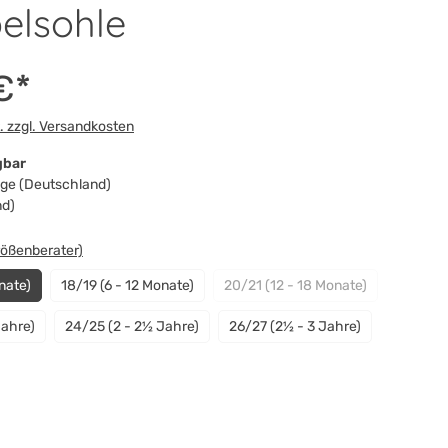
elsohle
€*
t. zzgl. Versandkosten
gbar
Tage (Deutschland)
nd)
swählen
rößenberater)
nate)
18/19 (6 - 12 Monate)
20/21 (12 - 18 Monate)
(Diese Option ist zurzeit ni
Jahre)
24/25 (2 - 2½ Jahre)
26/27 (2½ - 3 Jahre)
n