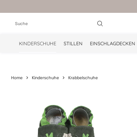
springen
Zur Hauptnavigation springen
KINDERSCHUHE
STILLEN
EINSCHLAGDECKEN
Home
Kinderschuhe
Krabbelschuhe
Bildergalerie überspringen