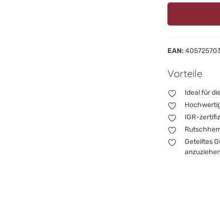
EAN:
40572570
Vorteile
Ideal für d
Hochwertig
IGR-zertifi
Rutschhemm
Geteiltes 
anzuziehe
Unsere Kindersch
Weltentdecken od
abzurunden. Sie
deines Babys, in