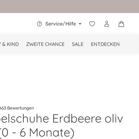
Warenkor
Service/Hilfe
 & KIND
ZWEITE CHANCE
SALE
ENTDECKEN
63 Bewertungen
elschuhe Erdbeere oliv
he Bewertung von 4.9 von 5 Sternen
(0 - 6 Monate)