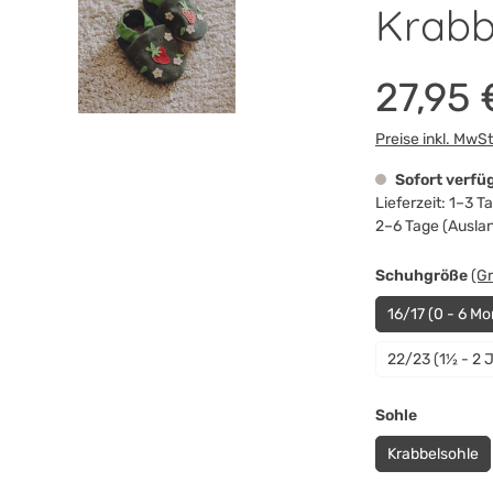
Krabb
27,95 
Preise inkl. MwS
Sofort verfü
Lieferzeit: 1–3 
2–6 Tage (Ausla
au
Schuhgröße
(G
16/17 (0 - 6 Mo
22/23 (1½ - 2 
auswähle
Sohle
Krabbelsohle