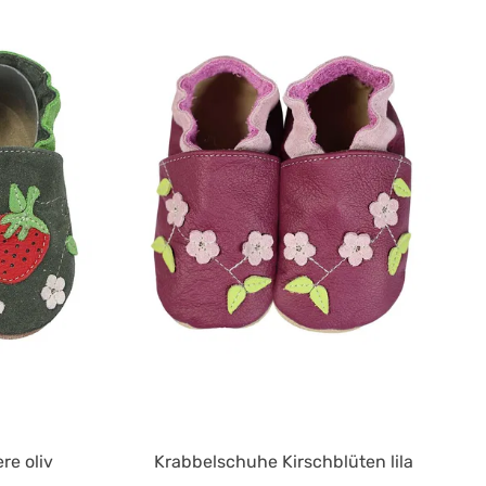
rchschnittliche Bewertung von 4.7 von 5 Sternen
Durchschnittliche Be
re oliv
Krabbelschuhe Kirschblüten lila