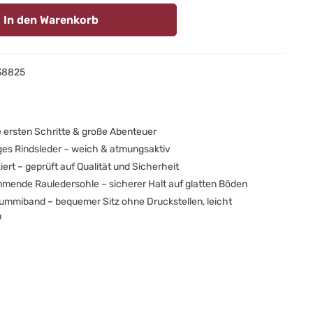
In den Warenkorb
38825
ie ersten Schritte & große Abenteuer
es Rindsleder – weich & atmungsaktiv
ziert – geprüft auf Qualität und Sicherheit
ende Rauledersohle – sicherer Halt auf glatten Böden
Gummiband – bequemer Sitz ohne Druckstellen, leicht
n
uhe sind ein echter Hingucker und eignen sich perfekt zum
er um das Outfit deines Kindes mit einem schicken Detail
 unterstützen zunächst die ersten Krabbel- und Gehversuche
dem sie den Füßen Halt und Schutz geben, und sind später ein