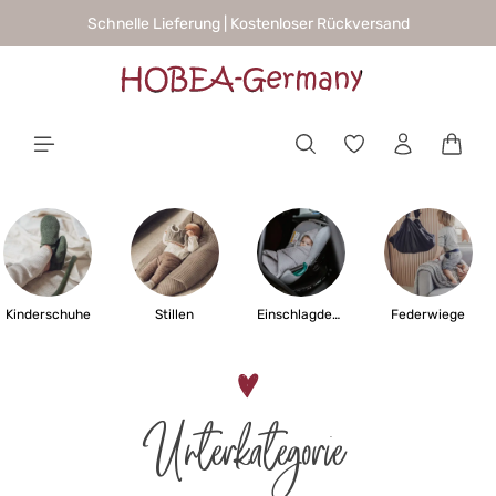
Schnelle Lieferung | Kostenloser Rückversand
alt springen
Waren
Kinderschuhe
Stillen
Einschlagdecken
Federwiege
Unterkategorie