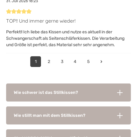
31. Juli 2026 18:23
Bewertung mit 5 von 5 Sternen
TOP!! Und immer gerne wieder!
Perfekt!! Ich liebe das Kissen und nutze es aktuell in der
Schwangerschaft als Seitenschläferkissen. Die Verarbeitung
und Größe ist perfekt, das Material sehr sehr angenehm.
1
2
3
4
5
Wie schwer ist das Stillkissen?
Wie stillt man mit dem Stillkissen?