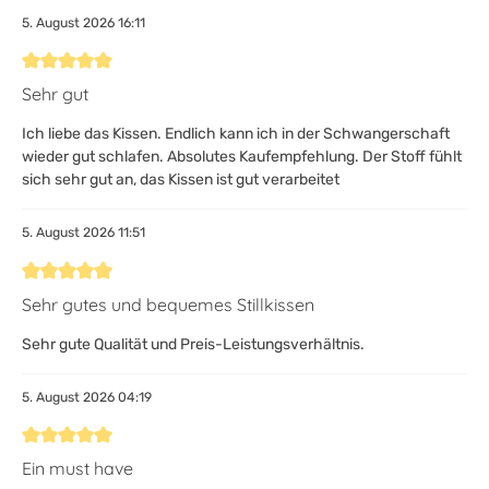
5. August 2026 16:11
Bewertung mit 5 von 5 Sternen
Sehr gut
Ich liebe das Kissen. Endlich kann ich in der Schwangerschaft
wieder gut schlafen. Absolutes Kaufempfehlung. Der Stoff fühlt
sich sehr gut an, das Kissen ist gut verarbeitet
5. August 2026 11:51
Bewertung mit 5 von 5 Sternen
Sehr gutes und bequemes Stillkissen
Sehr gute Qualität und Preis-Leistungsverhältnis.
5. August 2026 04:19
Bewertung mit 5 von 5 Sternen
Ein must have