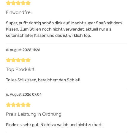
Bewertung mit 5 von 5 Sternen
Einwandfrei
Super, pufft richtig schön dick auf. Macht super Spaß mit dem
Kissen. Zum Stillen noch nicht verwendet, aktuell nur als
seitenschläfer Kissen und das ist wirklich top.
6. August 2026 11:26
Bewertung mit 5 von 5 Sternen
Top Produkt!
Tolles Stillkissen, bereichert den Schlaf!
6. August 2026 07:04
Bewertung mit 5 von 5 Sternen
Preis Leistung in Ordnung
Finde es sehr gut. Nicht zu weich und nicht zu hart .