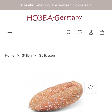
Schnelle Lieferung | Kostenloser Rückversand
alt springen
Waren
Home
Stillen
Stillkissen
Bildergalerie überspringen