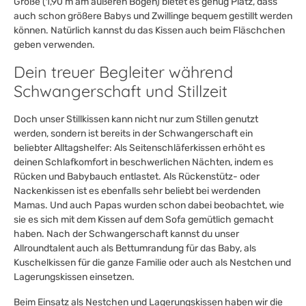
Größe (1,90 m am äußeren Bogen) bietet es genug Platz, dass
auch schon größere Babys und Zwillinge bequem gestillt werden
können. Natürlich kannst du das Kissen auch beim Fläschchen
geben verwenden.
Dein treuer Begleiter während
Schwangerschaft und Stillzeit
Doch unser Stillkissen kann nicht nur zum Stillen genutzt
werden, sondern ist bereits in der Schwangerschaft ein
beliebter Alltagshelfer: Als Seitenschläferkissen erhöht es
deinen Schlafkomfort in beschwerlichen Nächten, indem es
Rücken und Babybauch entlastet. Als Rückenstütz- oder
Nackenkissen ist es ebenfalls sehr beliebt bei werdenden
Mamas. Und auch Papas wurden schon dabei beobachtet, wie
sie es sich mit dem Kissen auf dem Sofa gemütlich gemacht
haben. Nach der Schwangerschaft kannst du unser
Allroundtalent auch als Bettumrandung für das Baby, als
Kuschelkissen für die ganze Familie oder auch als Nestchen und
Lagerungskissen einsetzen.
Beim Einsatz als Nestchen und Lagerungskissen haben wir die