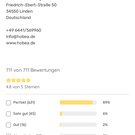
Friedrich-Ebert-Straße 50
34550 Linden
Deutschland
+49 6441/569960
info@hobea.de
www.hobea.de
711 von 711 Bewertungen
4.8 von 5 Sternen
Durchschnittliche Bewertung von 4.8 von 5 Sternen
Perfekt (631)
89%
Sehr gut (45)
6%
Gut (16)
2%