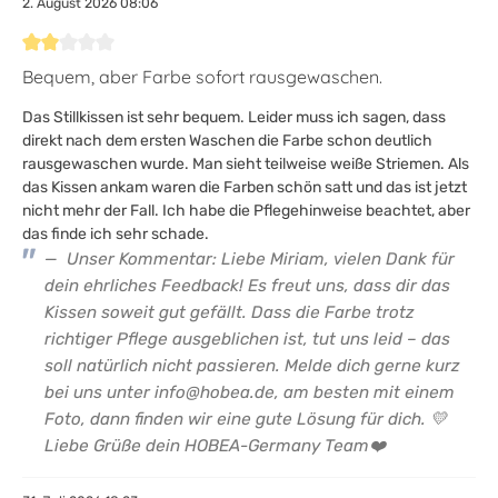
2. August 2026 08:06
Bewertung mit 2 von 5 Sternen
Bequem, aber Farbe sofort rausgewaschen.
Das Stillkissen ist sehr bequem. Leider muss ich sagen, dass
direkt nach dem ersten Waschen die Farbe schon deutlich
rausgewaschen wurde. Man sieht teilweise weiße Striemen. Als
das Kissen ankam waren die Farben schön satt und das ist jetzt
nicht mehr der Fall. Ich habe die Pflegehinweise beachtet, aber
das finde ich sehr schade.
Unser Kommentar: Liebe Miriam, vielen Dank für
dein ehrliches Feedback! Es freut uns, dass dir das
Kissen soweit gut gefällt. Dass die Farbe trotz
richtiger Pflege ausgeblichen ist, tut uns leid – das
soll natürlich nicht passieren. Melde dich gerne kurz
bei uns unter info@hobea.de, am besten mit einem
Foto, dann finden wir eine gute Lösung für dich. 💛
Liebe Grüße dein HOBEA-Germany Team❤️