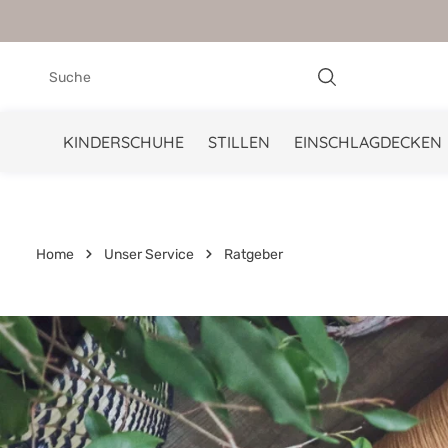
springen
Zur Hauptnavigation springen
KINDERSCHUHE
STILLEN
EINSCHLAGDECKEN
Home
Unser Service
Ratgeber