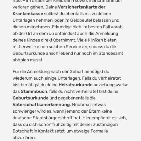
hast – im Chaos der Klinik kann sowas manchmal leider
verloren gehen. Deine
Versichertenkarte der
Krankenkasse
solltest du ebenfalls mit zu deinen
Unterlagen nehmen, oder im Geldbeutel belassen und
diesen mitnehmen. Erkundige dich im besten Fall vorab,
ob der Ort an dem du entbindest auch die Anmeldung
deines Kindes direkt übernimmt. Viele Kliniken bieten
mittlerweile einen solchen Service an, sodass du die
Geburtsurkunde anschließend nur noch im Standesamt
abholen musst.
Für die Anmeldung nach der Geburt benötigst du
wiederum auch einige Unterlagen. Falls du verheiratet
bist benötigst du deine
Heiratsurkunde
beziehungsweise
das
Stammbuch
, falls du nicht verheiratet bist deine
Geburtsurkunde
und gegebenenfalls die
Vaterschaftsanerkennung
. Nochmals etwas
schwieriger wird es, wenn jemand der Eltern keine
deutsche Staatsbürgerschaft hat. Hier empfiehlt es sich,
dass du dich schon frühzeitig mit deiner zuständigen
Botschaft in Kontakt setzt, um etwaige Formalia
abzuklären.