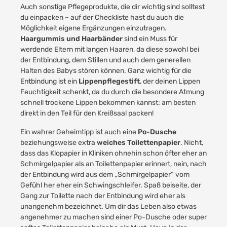
Auch sonstige Pflegeprodukte, die dir wichtig sind solltest
du einpacken – auf der Checkliste hast du auch die
Möglichkeit eigene Ergänzungen einzutragen.
Haargummis und Haarbänder
sind ein Muss für
werdende Eltern mit langen Haaren, da diese sowohl bei
der Entbindung, dem Stillen und auch dem generellen
Halten des Babys stören können. Ganz wichtig für die
Entbindung ist ein
Lippenpflegestift
, der deinen Lippen
Feuchtigkeit schenkt, da du durch die besondere Atmung
schnell trockene Lippen bekommen kannst; am besten
direkt in den Teil für den Kreißsaal packen!
Ein wahrer Geheimtipp ist auch eine
Po-Dusche
beziehungsweise extra
weiches Toilettenpapier
. Nicht,
dass das Klopapier in Kliniken ohnehin schon öfter eher an
Schmirgelpapier als an Toilettenpapier erinnert, nein, nach
der Entbindung wird aus dem „Schmirgelpapier“ vom
Gefühl her eher ein Schwingschleifer. Spaß beiseite, der
Gang zur Toilette nach der Entbindung wird eher als
unangenehm bezeichnet. Um dir das Leben also etwas
angenehmer zu machen sind einer Po-Dusche oder super