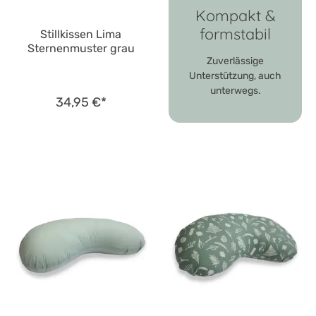
Kompakt &
formstabil
Stillkissen Lima
Sternenmuster grau
Zuverlässige
Unterstützung, auch
unterwegs.
34,95 €*