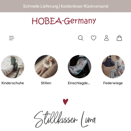
Schnelle Lieferung | Kostenloser Rückversand
alt springen
Waren
Kinderschuhe
Stillen
Einschlagdecken
Federwiege
Stillkissen Lima