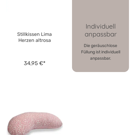
Individuell
anpassbar
Stillkissen Lima
Herzen altrosa
Die geräuschlose
Füllung ist individuell
anpassbar.
34,95 €*