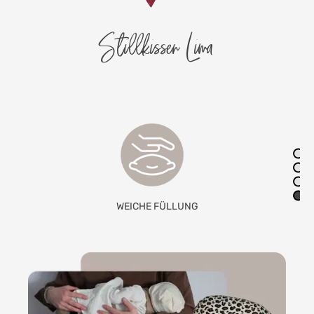
Stillkissen Lima
WEICHE FÜLLUNG
KOMPLE