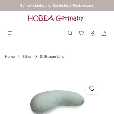
Schnelle Lieferung | Kostenloser Rückversand
alt springen
Waren
Home
Stillen
Stillkissen Lima
Bildergalerie überspringen