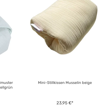
lmuster
Mini-Stillkissen Musselin beige
ellgrün
23,95 €*