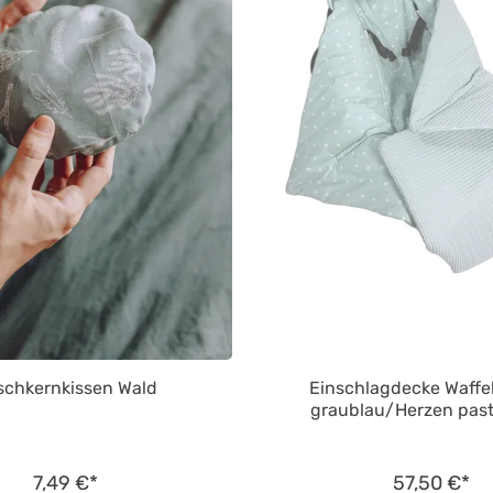
schkernkissen Wald
Einschlagdecke Waffe
graublau/Herzen past
7,49 €*
57,50 €*