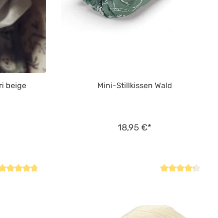
ri beige
Mini-Stillkissen Wald
18,95 €*
Durchschnittliche Bewertung von 4.6 von 5 Sternen
Durchschnittliche