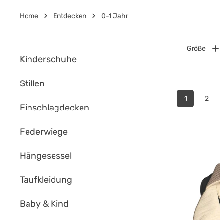
Home
Entdecken
0-1 Jahr
Größe
Kinderschuhe
Stillen
1
2
Einschlagdecken
Federwiege
Hängesessel
Taufkleidung
Baby & Kind