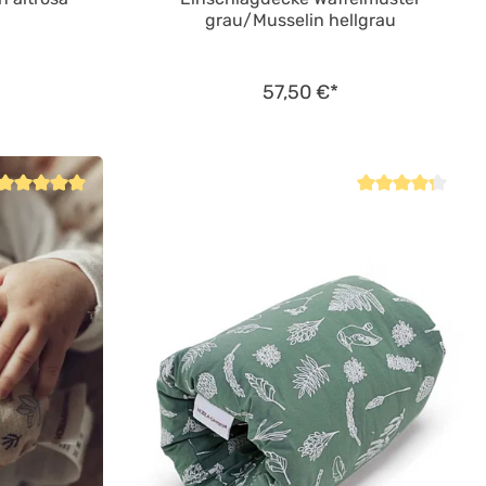
grau/Musselin hellgrau
57,50 €*
Durchschnittliche Bewertung von 5 von 5 Sternen
Durchschnittliche