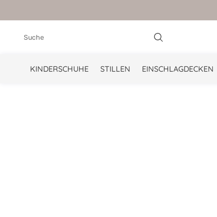
springen
Zur Hauptnavigation springen
KINDERSCHUHE
STILLEN
EINSCHLAGDECKEN