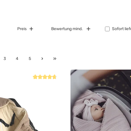
Preis
Bewertung mind.
Sofort lie
3
4
5
Durchschnittliche Bewertung von 4.6 von 5 Sternen