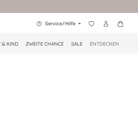
Warenkor
Service/Hilfe
 & KIND
ZWEITE CHANCE
SALE
ENTDECKEN