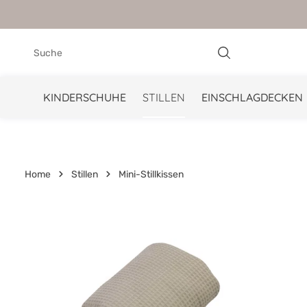
springen
Zur Hauptnavigation springen
KINDERSCHUHE
STILLEN
EINSCHLAGDECKEN
Home
Stillen
Mini-Stillkissen
Bildergalerie überspringen