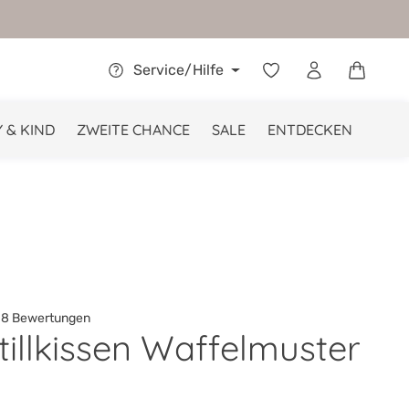
Warenkor
Service/Hilfe
 & KIND
ZWEITE CHANCE
SALE
ENTDECKEN
8 Bewertungen
tillkissen Waffelmuster
he Bewertung von 4.2 von 5 Sternen