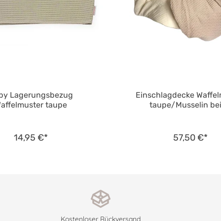
by Lagerungsbezug
Einschlagdecke Waffel
affelmuster taupe
taupe/Musselin be
14,95 €*
57,50 €*
Kostenloser Rückversand