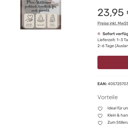
23,95
Preise inkl. MwS
Sofort verfü
Lieferzeit: 1–3 
2–6 Tage (Ausla
EAN:
40572570
Vorteile
Ideal für u
Klein & han
Zum Stille