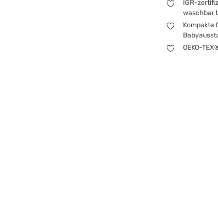
IGR-zertifi
waschbar b
Kompakte G
Babyausst
OEKO-TEX® 
Das Mini-Stillkis
in jede Tasche 
stillen kannst –
und entlastet de
weich und sicher
Ein Stil
Das Mini-Stillkis
Unterarm gezogen
Das Obermateria
Feuchtigkeit auf
dass das Köpfch
TEX® STANDARD 10