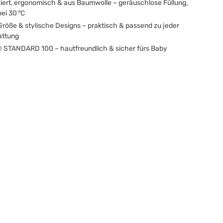
ziert, ergonomisch & aus Baumwolle – geräuschlose Füllung,
ei 30 °C
röße & stylische Designs – praktisch & passend zu jeder
attung
STANDARD 100 – hautfreundlich & sicher fürs Baby
sen ist die kompakte Variante eines Stillkissens – so klein, dass es
passt und so weich, dass du unterwegs bequem und entspannt
 bei Freunden, im Café oder einfach zwischendurch. Es polstert
inen Arm beim Stillen und bettet das Köpfchen deines Babys
.
lkissen für unterwegs
sen ist als schlauchförmiger Muff gearbeitet und wird über den
. Die Füllung ist aus flauschigem, geräuschlosem Polyester.
l aus 100 % Bio-Baumwolle ist atmungsaktiv und nimmt
. Bei Babys, die schnell ins Schwitzen kommen, verhindert es,
en an deinem Arm klebt. Das gesamte Kissen ist nach OEKO-
0 zertifiziert – hautfreundlich und sicher für dein Baby.