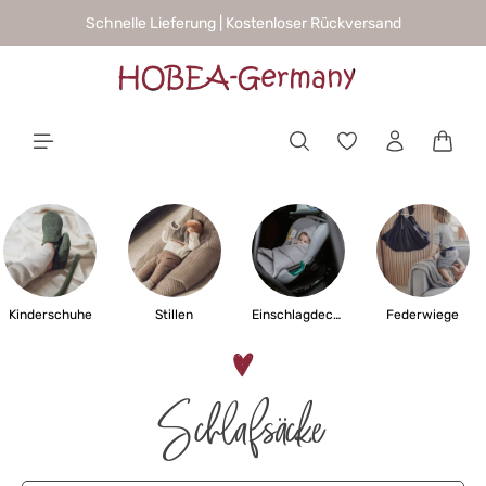
Schnelle Lieferung | Kostenloser Rückversand
alt springen
Waren
Kinderschuhe
Stillen
Einschlagdecken
Federwiege
Schlafsäcke