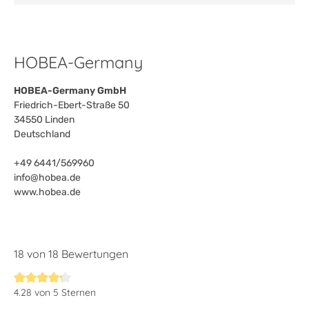
HOBEA-Germany
HOBEA-Germany GmbH
Friedrich-Ebert-Straße 50
34550 Linden
Deutschland
+49 6441/569960
info@hobea.de
www.hobea.de
18 von 18 Bewertungen
4.28 von 5 Sternen
Durchschnittliche Bewertung von 4.2 von 5 Sternen