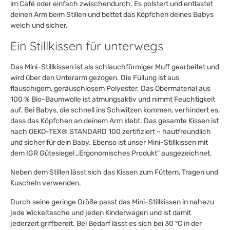
im Café oder einfach zwischendurch. Es polstert und entlastet
deinen Arm beim Stillen und bettet das Köpfchen deines Babys
weich und sicher.
Ein Stillkissen für unterwegs
Das Mini-Stillkissen ist als schlauchförmiger Muff gearbeitet und
wird über den Unterarm gezogen. Die Füllung ist aus
flauschigem, geräuschlosem Polyester. Das Obermaterial aus
100 % Bio-Baumwolle ist atmungsaktiv und nimmt Feuchtigkeit
auf. Bei Babys, die schnell ins Schwitzen kommen, verhindert es,
dass das Köpfchen an deinem Arm klebt. Das gesamte Kissen ist
nach OEKO-TEX® STANDARD 100 zertifiziert – hautfreundlich
und sicher für dein Baby. Ebenso ist unser Mini-Stillkissen mit
dem IGR Gütesiegel „Ergonomisches Produkt" ausgezeichnet.
Neben dem Stillen lässt sich das Kissen zum Füttern, Tragen und
Kuscheln verwenden.
Durch seine geringe Größe passt das Mini-Stillkissen in nahezu
jede Wickeltasche und jeden Kinderwagen und ist damit
jederzeit griffbereit. Bei Bedarf lässt es sich bei 30 °C in der