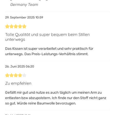
Germany Team
29. September 2025 10:59
Bewertung mit 5 von 5 Sternen
Tolle Qualität und super bequem beim Stillen
unterwegs
Das Kissen ist super verarbeitet und sehr praktisch für
unterwegs. Das Preis-Leistungs-Verhältnis stimmt.
26. Juni 2025 06:20
Bewertung mit 4 von 5 Sternen
Zu empfehlen
Gefällt mir gut und nutze es auch täglich um meinen Arm zu
entlasten bzw abzupolstern. Ich finde nur den Stoff nicht ganz
so gut. Würde reine Baumwolle bevorzugen.