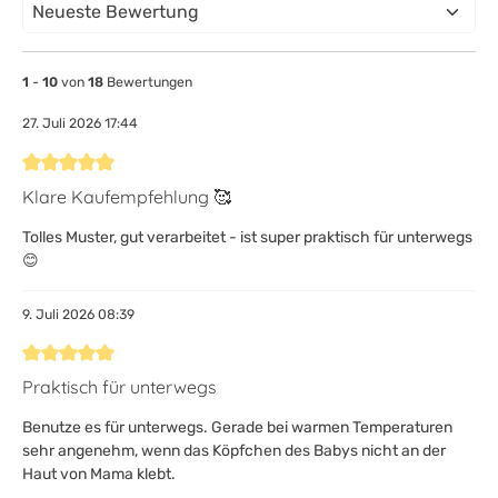
1
-
10
von
18
Bewertungen
27. Juli 2026 17:44
Bewertung mit 5 von 5 Sternen
Klare Kaufempfehlung 🥰
Tolles Muster, gut verarbeitet - ist super praktisch für unterwegs
😊
9. Juli 2026 08:39
Bewertung mit 5 von 5 Sternen
Praktisch für unterwegs
Benutze es für unterwegs. Gerade bei warmen Temperaturen
sehr angenehm, wenn das Köpfchen des Babys nicht an der
Haut von Mama klebt.