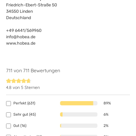
Friedrich-Ebert-Straße 50
34550 Linden
Deutschland
+49 6441/569960
info@hobea.de
www.hobea.de
711 von 711 Bewertungen
4.8 von 5 Sternen
Durchschnittliche Bewertung von 4.8 von 5 Sternen
Perfekt (631)
89%
Sehr gut (45)
6%
Gut (16)
2%