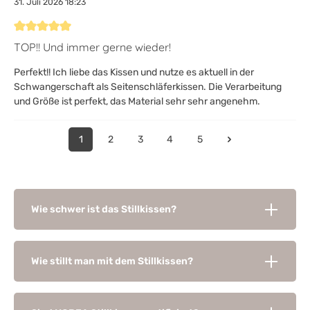
31. Juli 2026 18:23
Bewertung mit 5 von 5 Sternen
TOP!! Und immer gerne wieder!
Perfekt!! Ich liebe das Kissen und nutze es aktuell in der
Schwangerschaft als Seitenschläferkissen. Die Verarbeitung
und Größe ist perfekt, das Material sehr sehr angenehm.
1
2
3
4
5
Wie schwer ist das Stillkissen?
Wie stillt man mit dem Stillkissen?