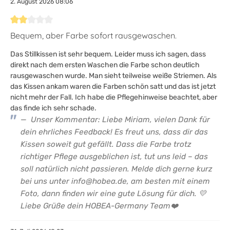
2. August 2026 08:06
Bewertung mit 2 von 5 Sternen
Bequem, aber Farbe sofort rausgewaschen.
Das Stillkissen ist sehr bequem. Leider muss ich sagen, dass
direkt nach dem ersten Waschen die Farbe schon deutlich
rausgewaschen wurde. Man sieht teilweise weiße Striemen. Als
das Kissen ankam waren die Farben schön satt und das ist jetzt
nicht mehr der Fall. Ich habe die Pflegehinweise beachtet, aber
das finde ich sehr schade.
Unser Kommentar: Liebe Miriam, vielen Dank für
dein ehrliches Feedback! Es freut uns, dass dir das
Kissen soweit gut gefällt. Dass die Farbe trotz
richtiger Pflege ausgeblichen ist, tut uns leid – das
soll natürlich nicht passieren. Melde dich gerne kurz
bei uns unter info@hobea.de, am besten mit einem
Foto, dann finden wir eine gute Lösung für dich. 💛
Liebe Grüße dein HOBEA-Germany Team❤️