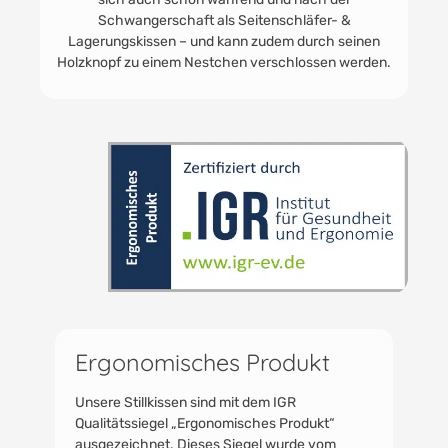
Die Füllung des Stillkissens besteht aus silikonisierten
Polyester-Hohlfasern: Dadurch raschelt es nicht,
fasst sich ähnlich an wie ein normales Kissen und
sorgt so für ein angenehmes Liegegefühl für Mutter
& Kind.
Ergonomisches Produkt
Unsere Stillkissen sind mit dem IGR
Qualitätssiegel „Ergonomisches Produkt“
ausgezeichnet. Dieses Siegel wurde vom