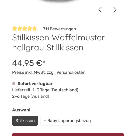
711 Bewertungen
Stillkissen Waffelmuster
Durchschnittliche Bewertung von 4.8 von 5 Sternen
hellgrau Stillkissen
44,95 €*
Preise inkl. MwSt. zzgl. Versandkosten
Sofort verfügbar
Lieferzeit: 1–3 Tage (Deutschland)
2–6 Tage (Ausland)
auswählen
Auswahl
Stillkissen
+ Baby Lagerungsbezug