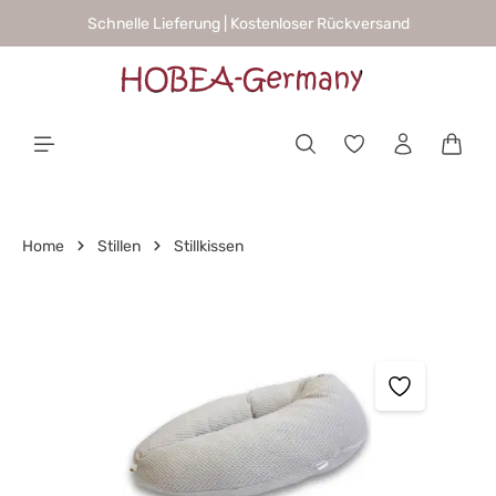
Schnelle Lieferung | Kostenloser Rückversand
alt springen
Waren
Home
Stillen
Stillkissen
Bildergalerie überspringen