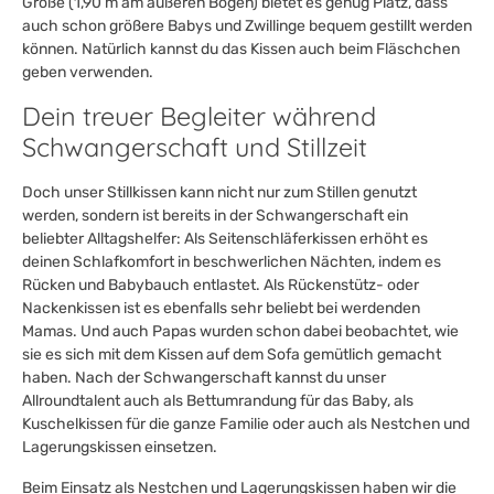
Größe (1,90 m am äußeren Bogen) bietet es genug Platz, dass
auch schon größere Babys und Zwillinge bequem gestillt werden
können. Natürlich kannst du das Kissen auch beim Fläschchen
geben verwenden.
Dein treuer Begleiter während
Schwangerschaft und Stillzeit
Doch unser Stillkissen kann nicht nur zum Stillen genutzt
werden, sondern ist bereits in der Schwangerschaft ein
beliebter Alltagshelfer: Als Seitenschläferkissen erhöht es
deinen Schlafkomfort in beschwerlichen Nächten, indem es
Rücken und Babybauch entlastet. Als Rückenstütz- oder
Nackenkissen ist es ebenfalls sehr beliebt bei werdenden
Mamas. Und auch Papas wurden schon dabei beobachtet, wie
sie es sich mit dem Kissen auf dem Sofa gemütlich gemacht
haben. Nach der Schwangerschaft kannst du unser
Allroundtalent auch als Bettumrandung für das Baby, als
Kuschelkissen für die ganze Familie oder auch als Nestchen und
Lagerungskissen einsetzen.
Beim Einsatz als Nestchen und Lagerungskissen haben wir die