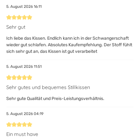
5. August 2026 16:11
Bewertung mit 5 von 5 Sternen
Sehr gut
Ich liebe das Kissen. Endlich kann ich in der Schwangerschaft
wieder gut schlafen. Absolutes Kaufempfehlung. Der Stoff fühlt
sich sehr gut an, das Kissen ist gut verarbeitet
5. August 2026 11:51
Bewertung mit 5 von 5 Sternen
Sehr gutes und bequemes Stillkissen
Sehr gute Qualität und Preis-Leistungsverhältnis.
5. August 2026 04:19
Bewertung mit 5 von 5 Sternen
Ein must have