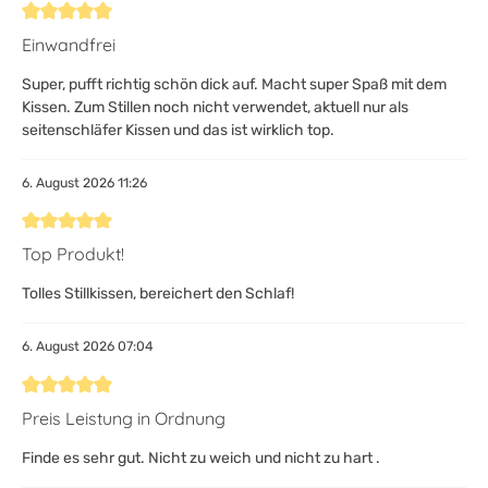
Bewertung mit 5 von 5 Sternen
Einwandfrei
Super, pufft richtig schön dick auf. Macht super Spaß mit dem
Kissen. Zum Stillen noch nicht verwendet, aktuell nur als
seitenschläfer Kissen und das ist wirklich top.
6. August 2026 11:26
Bewertung mit 5 von 5 Sternen
Top Produkt!
Tolles Stillkissen, bereichert den Schlaf!
6. August 2026 07:04
Bewertung mit 5 von 5 Sternen
Preis Leistung in Ordnung
Finde es sehr gut. Nicht zu weich und nicht zu hart .