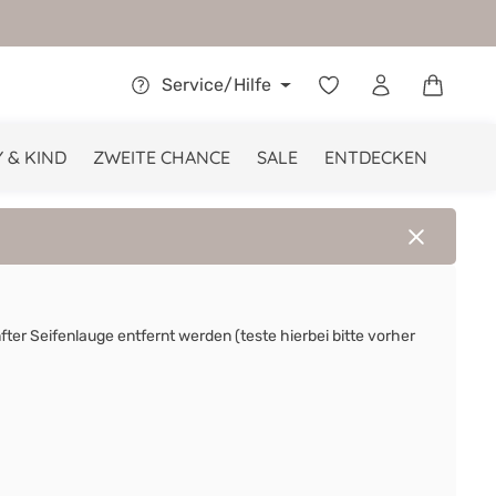
Warenkor
Service/Hilfe
 & KIND
ZWEITE CHANCE
SALE
ENTDECKEN
r Seifenlauge entfernt werden (teste hierbei bitte vorher