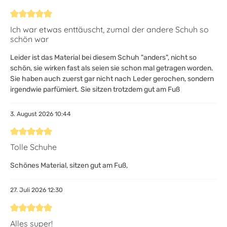
Bewertung mit 5 von 5 Sternen
Ich war etwas enttäuscht, zumal der andere Schuh so
schön war
Leider ist das Material bei diesem Schuh "anders", nicht so
schön, sie wirken fast als seien sie schon mal getragen worden.
Sie haben auch zuerst gar nicht nach Leder gerochen, sondern
irgendwie parfümiert. Sie sitzen trotzdem gut am Fuß
3. August 2026 10:44
Bewertung mit 5 von 5 Sternen
Tolle Schuhe
Schönes Material, sitzen gut am Fuß,
27. Juli 2026 12:30
Bewertung mit 5 von 5 Sternen
Alles super!