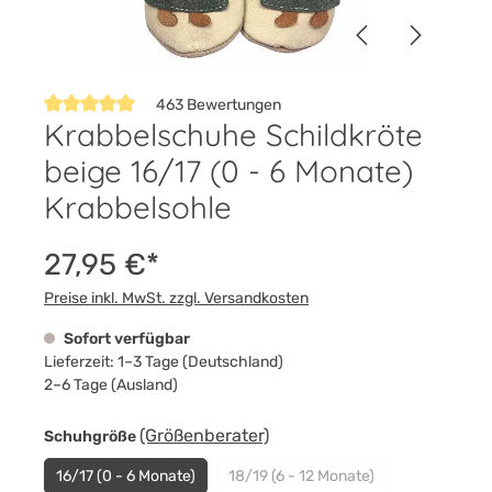
463 Bewertungen
Krabbelschuhe Schildkröte
Durchschnittliche Bewertung von 4.9 von 5 Sternen
beige 16/17 (0 - 6 Monate)
Krabbelsohle
27,95 €*
Preise inkl. MwSt. zzgl. Versandkosten
Sofort verfügbar
Lieferzeit: 1–3 Tage (Deutschland)
2–6 Tage (Ausland)
auswählen
(Größenberater)
Schuhgröße
16/17 (0 - 6 Monate)
18/19 (6 - 12 Monate)
(Diese Option ist zurzeit nicht 