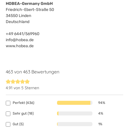
HOBEA-Germany GmbH
Friedrich-Ebert-Straße 50
34550 Linden
Deutschland
+49 6441/569960
info@hobea.de
www.hobea.de
463 von 463 Bewertungen
4.91 von 5 Sternen
Durchschnittliche Bewertung von 4.9 von 5 Sternen
Perfekt (436)
94%
Sehr gut (18)
4%
Gut (5)
1%