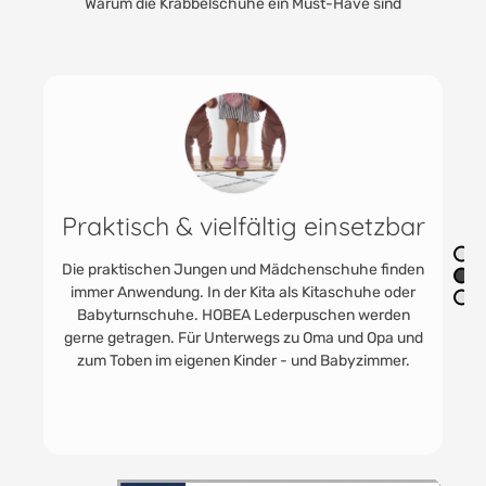
Warum die Krabbelschuhe ein Must-Have sind
Flexibel & hochwertige
Materialien
Unsere handgefertigten Leder-Krabbelschuhe aus
weichem und hochwertigem Rindsleder bieten
maximale Bewegungsfreiheit und höchsten Komfort.
Mit ihrer flexiblen Sohle und dem geteilten
Gummibund sind sie perfekt für die ersten Schritte
und wilden Abenteuer geeignet.