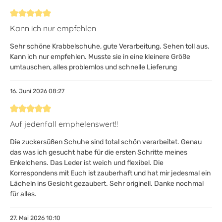
Bewertung mit 5 von 5 Sternen
Kann ich nur empfehlen
Sehr schöne Krabbelschuhe, gute Verarbeitung. Sehen toll aus.
Kann ich nur empfehlen. Musste sie in eine kleinere Größe
umtauschen, alles problemlos und schnelle Lieferung
16. Juni 2026 08:27
Bewertung mit 5 von 5 Sternen
Auf jedenfall emphelenswert!!
Die zuckersüßen Schuhe sind total schön verarbeitet. Genau
das was ich gesucht habe für die ersten Schritte meines
Enkelchens. Das Leder ist weich und flexibel. Die
Korrespondens mit Euch ist zauberhaft und hat mir jedesmal ein
Lächeln ins Gesicht gezaubert. Sehr originell. Danke nochmal
für alles.
27. Mai 2026 10:10