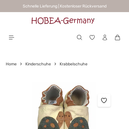
Schnelle Lieferung | Kostenloser Rückversand
alt springen
Waren
Home
Kinderschuhe
Krabbelschuhe
Bildergalerie überspringen