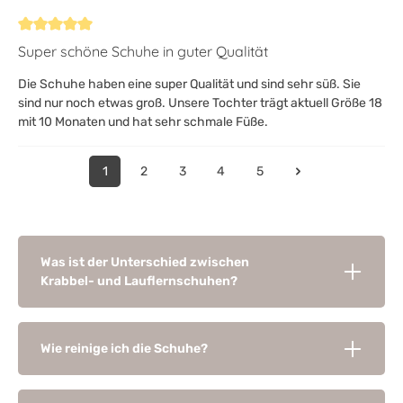
Bewertung mit 5 von 5 Sternen
Super schöne Schuhe in guter Qualität
Die Schuhe haben eine super Qualität und sind sehr süß. Sie
sind nur noch etwas groß. Unsere Tochter trägt aktuell Größe 18
mit 10 Monaten und hat sehr schmale Füße.
1
2
3
4
5
Was ist der Unterschied zwischen
Krabbel- und Lauflernschuhen?
Wie reinige ich die Schuhe?