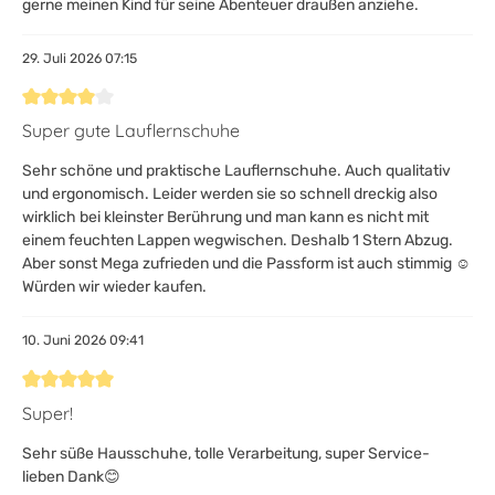
gerne meinen Kind für seine Abenteuer draußen anziehe.
29. Juli 2026 07:15
Bewertung mit 4 von 5 Sternen
Super gute Lauflernschuhe
Sehr schöne und praktische Lauflernschuhe. Auch qualitativ
und ergonomisch. Leider werden sie so schnell dreckig also
wirklich bei kleinster Berührung und man kann es nicht mit
einem feuchten Lappen wegwischen. Deshalb 1 Stern Abzug.
Aber sonst Mega zufrieden und die Passform ist auch stimmig ☺️
Würden wir wieder kaufen.
10. Juni 2026 09:41
Bewertung mit 5 von 5 Sternen
Super!
Sehr süße Hausschuhe, tolle Verarbeitung, super Service-
lieben Dank😊