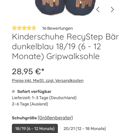
16 Bewertungen
Kinderschuhe RecyStep Bär
Durchschnittliche Bewertung von 4.8 von 5 Sternen
dunkelblau 18/19 (6 - 12
Monate) Gripwalksohle
28,95 €*
Preise inkl. MwSt. zzgl. Versandkosten
Sofort verfügbar
Lieferzeit: 1–3 Tage (Deutschland)
2–6 Tage (Ausland)
auswählen
(Größenberater)
Schuhgröße
18/19 (6 - 12 Monate)
20/21 (12 - 18 Monate)