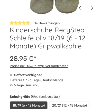
16 Bewertungen
Kinderschuhe RecyStep
Durchschnittliche Bewertung von 4.8 von 5 Sternen
Schleife oliv 18/19 (6 - 12
Monate) Gripwalksohle
28,95 €*
Preise inkl. MwSt. zzgl. Versandkosten
Sofort verfügbar
Lieferzeit: 1–3 Tage (Deutschland)
2–6 Tage (Ausland)
auswählen
(Größenberater)
Schuhgröße
18/19 (6 - 12 Monate)
20/21 (12 - 18 Monate)