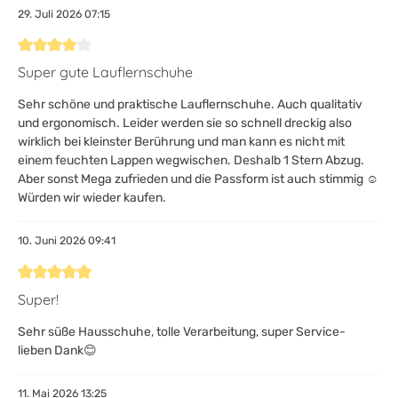
29. Juli 2026 07:15
Bewertung mit 4 von 5 Sternen
Super gute Lauflernschuhe
Sehr schöne und praktische Lauflernschuhe. Auch qualitativ
und ergonomisch. Leider werden sie so schnell dreckig also
wirklich bei kleinster Berührung und man kann es nicht mit
einem feuchten Lappen wegwischen. Deshalb 1 Stern Abzug.
Aber sonst Mega zufrieden und die Passform ist auch stimmig ☺️
Würden wir wieder kaufen.
10. Juni 2026 09:41
Bewertung mit 5 von 5 Sternen
Super!
Sehr süße Hausschuhe, tolle Verarbeitung, super Service-
lieben Dank😊
11. Mai 2026 13:25