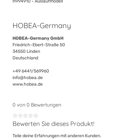
H994910 - Auslaufmodell
HOBEA-Germany
HOBEA-Germany GmbH
Friedrich-Ebert-Straße 50
34550 Linden
Deutschland
+49 6441/569960
info@hobea.de
www.hobea.de
0 von 0 Bewertungen
Bewerten Sie dieses Produkt!
Durchschnittliche Bewertung von 0 von 5 Sternen
Teile deine Erfahrungen mit anderen Kunden.