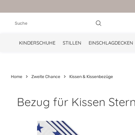
springen
Zur Hauptnavigation springen
KINDERSCHUHE
STILLEN
EINSCHLAGDECKEN
Home
Zweite Chance
Kissen & Kissenbezüge
Bezug für Kissen Ster
Bildergalerie überspringen