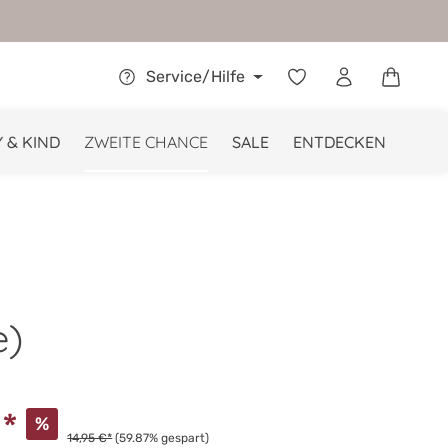
Warenkor
Service/Hilfe
 & KIND
ZWEITE CHANCE
SALE
ENTDECKEN
e)
€*
%
14,95 €*
(59.87% gespart)