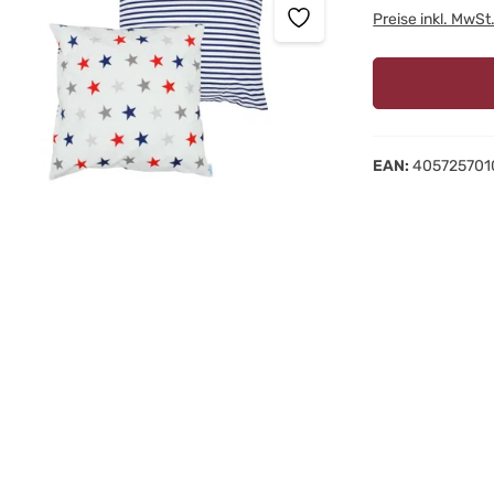
Preise inkl. MwSt
EAN:
405725701
werden. Wir finden, das haben sie auch verdient, denn alle sind in eine
froh. Und weil wir sie lieben, wollen wir sie nicht vernichten. Auch der
 Geld sparen, sondern auch Nachhaltigkeit leben. Und Schätze finden, 
neu, dafür mit Vorgeschichte. Ein Glücksgriff für alle Seiten.