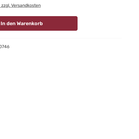
. zzgl. Versandkosten
In den Warenkorb
0746
m guten Zustand. Alle funktionieren tadellos, halten warm und
 Umwelt zuliebe. Nachhaltigkeit liegt uns am Herzen, genauso
die es sonst in unserem Shop nicht mehr gibt. Favoriten aus