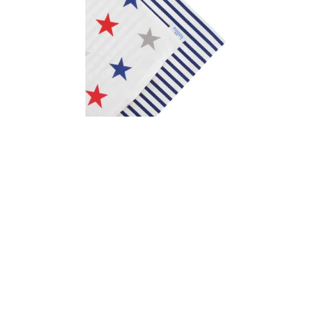
Unsere „Zweite-Chance“-Artikel warten darauf, neu geliebt zu 
sicher, sind weiterhin kuschelig und wenn es sein soll, farben
wie unsere Produkte.
In unserem „Zweite-Chance“-Bereich kannst du also nicht nur
vergangenen Kollektionen oder deine Lieblingsstücke, fast wie 
Details
Kissenbezug mit Reißverschluss
Material: 100% Baumwolle