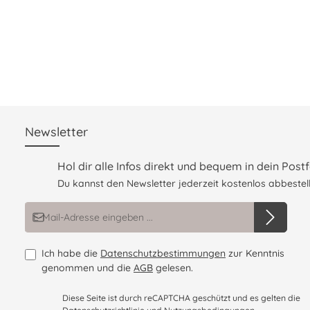
Maße: 50 x 50 cm
Handgefertigt in der EU
H994917 - Auslaufmodell
Newsletter
Hol dir alle Infos direkt und bequem in dein Postf
Du kannst den Newsletter jederzeit kostenlos abbestell
E-Mail-Adresse*
Ich habe die
Datenschutzbestimmungen
zur Kenntnis
genommen und die
AGB
gelesen.
Diese Seite ist durch reCAPTCHA geschützt und es gelten die