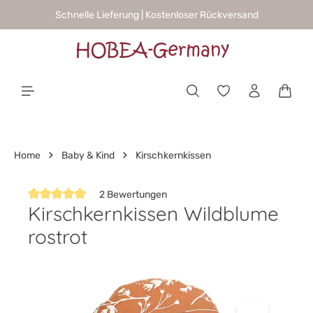
Schnelle Lieferung | Kostenloser Rückversand
alt springen
Waren
Home
Baby & Kind
Kirschkernkissen
2 Bewertungen
Kirschkernkissen Wildblume
Durchschnittliche Bewertung von 5 von 5 Sternen
rostrot
Bildergalerie überspringen