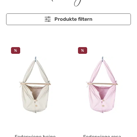
Produkte filtern
%
%
Federwiege beige
Federwiege rosa