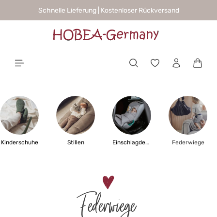
Schnelle Lieferung | Kostenloser Rückversand
alt springen
Waren
Kinderschuhe
Stillen
Einschlagdecken
Federwiege
Federwiege