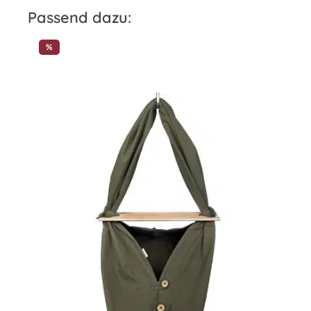
Produktgalerie überspringen
Passend dazu:
%