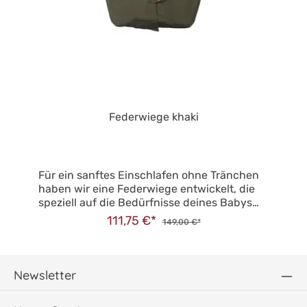
Federwiege khaki
Für ein sanftes Einschlafen ohne Tränchen
haben wir eine Federwiege entwickelt, die
speziell auf die Bedürfnisse deines Babys
zugeschnitten ist: Die entstehende Nestform
111,75 €*
149,00 €*
der Wiege verleiht deinem Kind dabei ein
Gefühl der Geborgenheit wie im Mutterleib
und die natürlichen Körperbewegungen der
Kleinen sorgen für ein leichtes Wippen der
Newsletter
Feder. So wiegt die Federwiege dein Baby
sanft in den Schlaf. Sie ist für Kinder von 0-