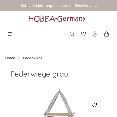
Schnelle Lieferung | Kostenloser Rückversand
alt springen
Waren
Home
Federwiege
Federwiege grau
Bildergalerie überspringen