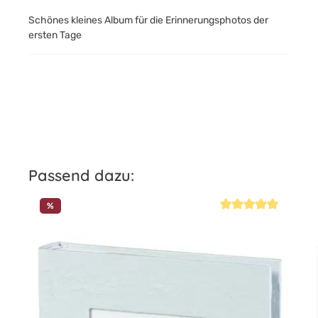
Schönes kleines Album für die Erinnerungsphotos der
ersten Tage
Produktgalerie überspringen
Passend dazu:
%
iche Bewertung von 5 von 5 Sternen
Durchschnittliche Be