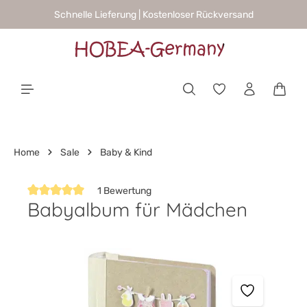
Schnelle Lieferung | Kostenloser Rückversand
alt springen
Waren
Home
Sale
Baby & Kind
1 Bewertung
Babyalbum für Mädchen
Durchschnittliche Bewertung von 5 von 5 Sternen
Bildergalerie überspringen