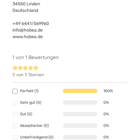
34550 Linden
Deutschland
+49 6441/569960
info@hobea.de
www.hobea.de
1 von 1 Bewertungen
5 von 5 Sternen
Durchschnittliche Bewertung von 5 von 5 Sternen
Perfekt (1)
100%
Sehr gut (0)
0%
Gut (0)
0%
Akzeptierbar (0)
0%
Unbefriedigend (0)
0%