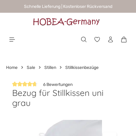
Schnelle Lieferung | Kostenloser Rückversand
alt springen
Waren
Home
Sale
Stillen
Stillkissenbezüge
6 Bewertungen
Bezug für Stillkissen uni
Durchschnittliche Bewertung von 4.6 von 5 Sternen
grau
Bildergalerie überspringen