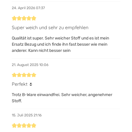
24. April 2026 07:37
Bewertung mit 5 von 5 Sternen
Super weich und sehr zu empfehlen
Qualität ist super. Sehr weicher Stoff und es ist mein
Ersatz Bezug und ich finde ihn fast besser wie mein
anderer. Kann nicht besser sein
21. August 2025 10:06
Bewertung mit 5 von 5 Sternen
Perfekt 🌷
Trotz B-Ware einwandfrei. Sehr weicher, angenehmer
Stoff.
15. Juli 2025 21:16