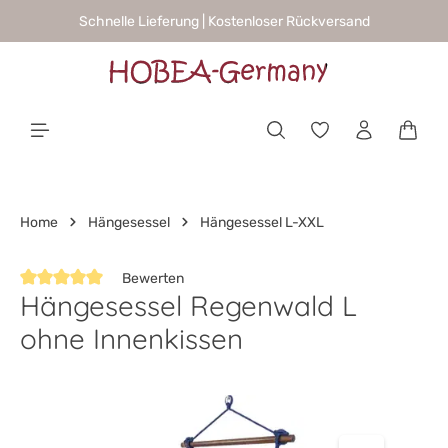
Schnelle Lieferung | Kostenloser Rückversand
alt springen
Waren
Home
Hängesessel
Hängesessel L-XXL
Bewerten
Hängesessel Regenwald L
Durchschnittliche Bewertung von 5 von 5 Sternen
ohne Innenkissen
Bildergalerie überspringen