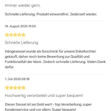
Bewertung mit 5 von 5 Sternen
Immer wieder gern.
Schnelle Lieferung. Produkt einwandfrei. Jederzeit wieder.
14. August 2025 19:00
Bewertung mit 5 von 5 Sternen
Schnelle Lieferung
Hängesessel wurde als Geschenk für unsere Enkeltochter
gekauft, daher noch keine Bewertung zur Qualität und
Funktionalität der Ware. Jedoch schnelle Lieferung. Vielen Dank
dafür.
1. Juli 2025 08:18
Bewertung mit 5 von 5 Sternen
Hochwertig verarbeitet und super bequem!
Dieser Sessel ist sei Geld wert - top Verarbeitung, super
Kundenservice und vor allem: Super bequem!