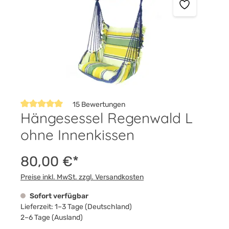
15 Bewertungen
Hängesessel Regenwald L
Durchschnittliche Bewertung von 5 von 5 Sternen
ohne Innenkissen
80,00 €*
Preise inkl. MwSt. zzgl. Versandkosten
Sofort verfügbar
Lieferzeit: 1–3 Tage (Deutschland)
2–6 Tage (Ausland)