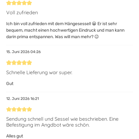
Bewertung mit 5 von 5 Sternen
Voll zufrieden
Ich bin voll zufrieden mit dem Hängesessel! 😀 Er ist sehr
bequem, macht einen hochwertigen Eindruck und man kann
darin prima entspannen. Was will man mehr? 😉
15. Juni 2026 04:26
Bewertung mit 5 von 5 Sternen
Schnelle Lieferung war super.
Gut
12. Juni 2026 16:21
Bewertung mit 5 von 5 Sternen
Sendung schnell und Sessel wie beschrieben. Eine
Befestigung im Angdbot wäre schön.
Alles gut