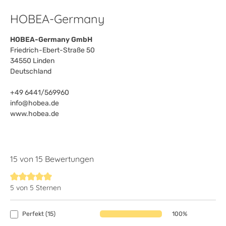
HOBEA-Germany
HOBEA-Germany GmbH
Friedrich-Ebert-Straße 50
34550 Linden
Deutschland
+49 6441/569960
info@hobea.de
www.hobea.de
15 von 15 Bewertungen
5 von 5 Sternen
Durchschnittliche Bewertung von 5 von 5 Sternen
Perfekt (15)
100%