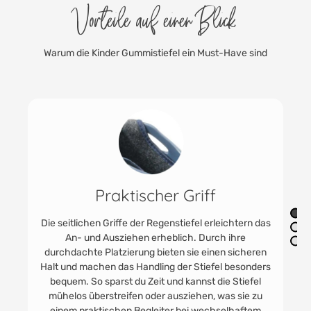
Vorteile auf einen Blick
Warum die Kinder Gummistiefel ein Must-Have sind
tischer Griff
Praktisch kombi
Jahre
e der Regenstiefel erleichtern das
ehen erheblich. Durch ihre
Die Regenstiefel hab
erung bieten sie einen sicheren
Filzinnenschuh, Schlus
 Handling der Stiefel besonders
Socken-in-die-Stiefel-G
 du Zeit und kannst die Stiefel
wird oder du ihn reinige
fen oder ausziehen, was sie zu
einfach herausnehmen
n Begleiter bei wechselhaftem