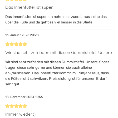
Bewertung mit 5 von 5 Sternen
Das Innenfutter ist super
Das Innenfutter ist super Ich nehme es zuerst raus ziehe das
über die Füße und da geht es viel besser in die Stiefel
13. Januar 2025 20:28
Bewertung mit 5 von 5 Sternen
Wir sind sehr zufrieden mit diesen Gummistiefel. Unsere
Wir sind sehr zufrieden mit diesen Gummistiefel. Unsere Kinder
tragen diese sehr gerne und können sie auch alleine
an-/ausziehen. Das Innenfutter kommt im Frühjahr raus, dass
die Füße nicht schwitzen. Preisleistung ist für unseren Brdarf
sehr gut.
18. Dezember 2024 12:56
Bewertung mit 5 von 5 Sternen
Immer wieder :)