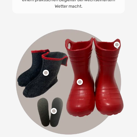
dazugehörige Sommerso
Wetter macht.