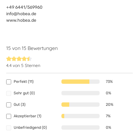
+49 6441/569960
info@hobea.de
www.hobea.de
15 von 15 Bewertungen
4.4 von 5 Sternen
Durchschnittliche Bewertung von 4.4 von 5 Sternen
Perfekt (11)
73%
Sehr gut (0)
0%
Gut (3)
20%
Akzeptierbar (1)
7%
Unbefriedigend (0)
0%