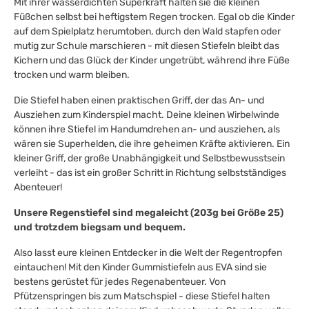
Mit ihrer wasserdichten Superkraft halten sie die kleinen
Füßchen selbst bei heftigstem Regen trocken. Egal ob die Kinder
auf dem Spielplatz herumtoben, durch den Wald stapfen oder
mutig zur Schule marschieren - mit diesen Stiefeln bleibt das
Kichern und das Glück der Kinder ungetrübt, während ihre Füße
trocken und warm bleiben.
Die Stiefel haben einen praktischen Griff, der das An- und
Ausziehen zum Kinderspiel macht. Deine kleinen Wirbelwinde
können ihre Stiefel im Handumdrehen an- und ausziehen, als
wären sie Superhelden, die ihre geheimen Kräfte aktivieren. Ein
kleiner Griff, der große Unabhängigkeit und Selbstbewusstsein
verleiht - das ist ein großer Schritt in Richtung selbstständiges
Abenteuer!
Unsere Regenstiefel sind megaleicht (203g bei Größe 25)
und trotzdem biegsam und bequem.
Also lasst eure kleinen Entdecker in die Welt der Regentropfen
eintauchen! Mit den Kinder Gummistiefeln aus EVA sind sie
bestens gerüstet für jedes Regenabenteuer. Von
Pfützenspringen bis zum Matschspiel - diese Stiefel halten