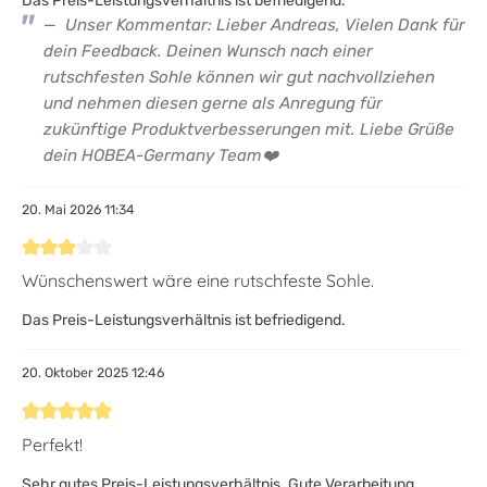
Das Preis-Leistungsverhältnis ist befriedigend.
Unser Kommentar: Lieber Andreas, Vielen Dank für
dein Feedback. Deinen Wunsch nach einer
rutschfesten Sohle können wir gut nachvollziehen
und nehmen diesen gerne als Anregung für
zukünftige Produktverbesserungen mit. Liebe Grüße
dein HOBEA-Germany Team❤️
20. Mai 2026 11:34
Bewertung mit 3 von 5 Sternen
Wünschenswert wäre eine rutschfeste Sohle.
Das Preis-Leistungsverhältnis ist befriedigend.
20. Oktober 2025 12:46
Bewertung mit 5 von 5 Sternen
Perfekt!
Sehr gutes Preis-Leistungsverhältnis. Gute Verarbeitung.