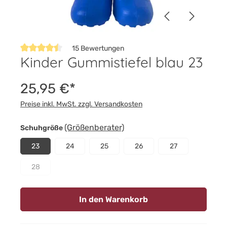
15 Bewertungen
Kinder Gummistiefel blau 23
Durchschnittliche Bewertung von 4.4 von 5 Sternen
25,95 €*
Preise inkl. MwSt. zzgl. Versandkosten
auswählen
(Größenberater)
Schuhgröße
23
24
25
26
27
28
(Diese Option ist zurzeit nicht verfügbar.)
In den Warenkorb