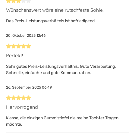
Bewertung mit 3 von 5 Sternen
Wünschenswert wäre eine rutschfeste Sohle.
Das Preis-Leistungsverhältnis ist befriedigend.
20. Oktober 2025 12:46
Bewertung mit 5 von 5 Sternen
Perfekt!
Sehr gutes Preis-Leistungsverhältnis. Gute Verarbeitung.
Schnelle, einfache und gute Kommunikation.
26. September 2025 06:49
Bewertung mit 5 von 5 Sternen
Hervorragend
Klasse, die einzigen Gummistiefel die meine Tochter Tragen
möchte.