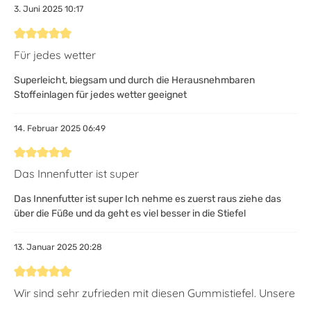
3. Juni 2025 10:17
Bewertung mit 5 von 5 Sternen
Für jedes wetter
Superleicht, biegsam und durch die Herausnehmbaren
Stoffeinlagen für jedes wetter geeignet
14. Februar 2025 06:49
Bewertung mit 5 von 5 Sternen
Das Innenfutter ist super
Das Innenfutter ist super Ich nehme es zuerst raus ziehe das
über die Füße und da geht es viel besser in die Stiefel
13. Januar 2025 20:28
Bewertung mit 5 von 5 Sternen
Wir sind sehr zufrieden mit diesen Gummistiefel. Unsere