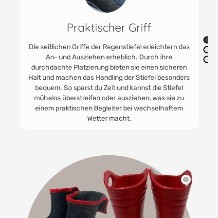
f
Praktisch kombinierbar für 
Jahreszeit
rleichtern das
ch ihre
Die Regenstiefel haben einen kuschelig
nen sicheren
Filzinnenschuh, Schluss also mit dem läst
fel besonders
Socken-in-die-Stiefel-Gerutsche. Wenn es 
die Stiefel
wird oder du ihn reinigen möchtest, kannst d
 was sie zu
einfach herausnehmen und dann wartet 
hselhaftem
dazugehörige Sommersohle auf ihren Eins