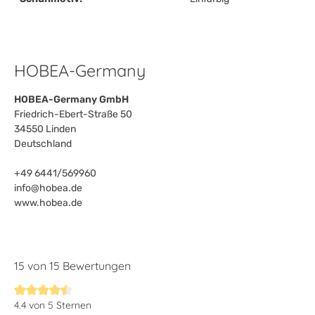
HOBEA-Germany
HOBEA-Germany GmbH
Friedrich-Ebert-Straße 50
34550 Linden
Deutschland
+49 6441/569960
info@hobea.de
www.hobea.de
15 von 15 Bewertungen
4.4 von 5 Sternen
Durchschnittliche Bewertung von 4.4 von 5 Sternen