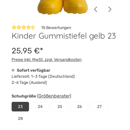
15 Bewertungen
Kinder Gummistiefel gelb 23
Durchschnittliche Bewertung von 4.4 von 5 Sternen
25,95 €*
Preise inkl. MwSt. zzgl. Versandkosten
Sofort verfügbar
Lieferzeit: 1–3 Tage (Deutschland)
2–6 Tage (Ausland)
auswählen
(Größenberater)
Schuhgröße
23
24
25
26
27
28