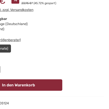
 €*
23,95 €*
(45.72% gespart)
t. zzgl. Versandkosten
ügbar
Tage (Deutschland)
nd)
swählen
rößenberater)
onate)
en
In den Warenkorb
05124