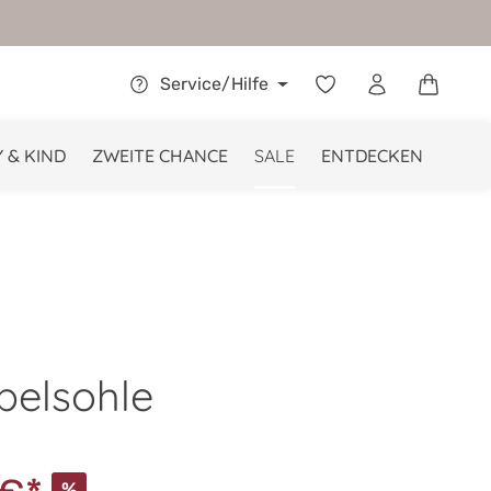
Warenkor
Service/Hilfe
 & KIND
ZWEITE CHANCE
SALE
ENTDECKEN
belsohle
%