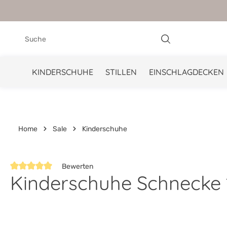
springen
Zur Hauptnavigation springen
KINDERSCHUHE
STILLEN
EINSCHLAGDECKEN
Home
Sale
Kinderschuhe
Bewerten
Kinderschuhe Schnecke 1
Durchschnittliche Bewertung von 5 von 5 Sternen
Bildergalerie überspringen