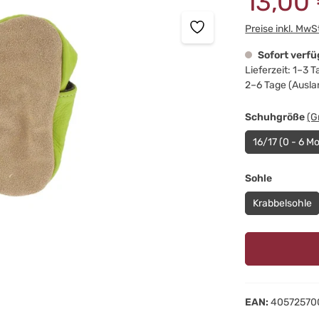
13,00
Preise inkl. MwS
Sofort verf
Lieferzeit: 1–3 
2–6 Tage (Ausla
au
Schuhgröße
(G
16/17 (0 - 6 M
auswähl
Sohle
Krabbelsohle
EAN:
40572570