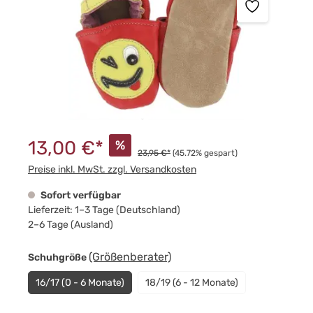
13,00 €*
%
23,95 €*
(45.72% gespart)
Preise inkl. MwSt. zzgl. Versandkosten
Sofort verfügbar
Lieferzeit: 1–3 Tage (Deutschland)
2–6 Tage (Ausland)
auswählen
(Größenberater)
Schuhgröße
16/17 (0 - 6 Monate)
18/19 (6 - 12 Monate)