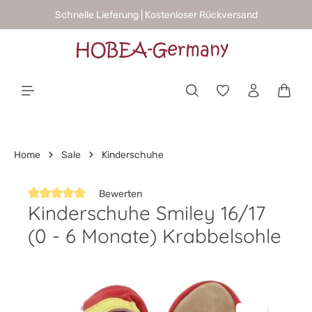
Schnelle Lieferung | Kostenloser Rückversand
alt springen
Waren
Home
Sale
Kinderschuhe
Bewerten
Kinderschuhe Smiley 16/17
Durchschnittliche Bewertung von 5 von 5 Sternen
(0 - 6 Monate) Krabbelsohle
Bildergalerie überspringen