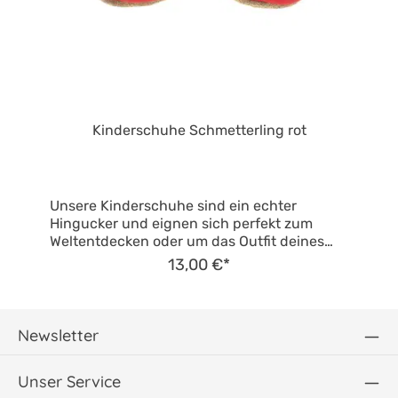
Kinderschuhe Schmetterling rot
Unsere Kinderschuhe sind ein echter
Hingucker und eignen sich perfekt zum
Weltentdecken oder um das Outfit deines
Kindes mit einem schicken Detail
13,00 €*
abzurunden. Sie unterstützen zunächst die
ersten Krabbel- und Gehversuche deines
Babys, indem sie den Füßen Halt und Schutz
geben, und sind später ein äußerst beliebter
Newsletter
Begleiter zuhause, in der Kita oder beim
Kinderturnen. Hochwertige Materialien in
Unser Service
einem durchdachten Design Die Schuhe