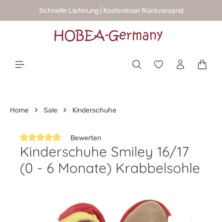
Schnelle Lieferung | Kostenloser Rückversand
alt springen
Waren
Home
Sale
Kinderschuhe
Bewerten
Kinderschuhe Smiley 16/17
Durchschnittliche Bewertung von 5 von 5 Sternen
(0 - 6 Monate) Krabbelsohle
Bildergalerie überspringen