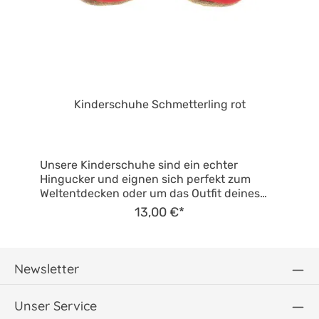
Kinderschuhe Schmetterling rot
Unsere Kinderschuhe sind ein echter
Hingucker und eignen sich perfekt zum
Weltentdecken oder um das Outfit deines
Kindes mit einem schicken Detail
13,00 €*
abzurunden. Sie unterstützen zunächst die
ersten Krabbel- und Gehversuche deines
Babys, indem sie den Füßen Halt und Schutz
geben, und sind später ein äußerst beliebter
Newsletter
Begleiter zuhause, in der Kita oder beim
Kinderturnen. Hochwertige Materialien in
Unser Service
einem durchdachten Design Die Schuhe