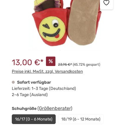
13,00 €*
%
23,95 €*
(45.72% gespart)
Preise inkl. MwSt. zzgl. Versandkosten
Sofort verfügbar
Lieferzeit: 1–3 Tage (Deutschland)
2–6 Tage (Ausland)
auswählen
(Größenberater)
Schuhgröße
16/17 (0 - 6 Monate)
18/19 (6 - 12 Monate)