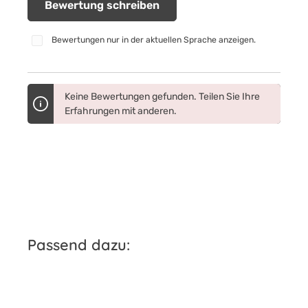
Bewertung schreiben
Bewertungen nur in der aktuellen Sprache anzeigen.
Keine Bewertungen gefunden. Teilen Sie Ihre
Erfahrungen mit anderen.
Produktgalerie überspringen
Passend dazu:
iche Bewertung von 5 von 5 Sternen