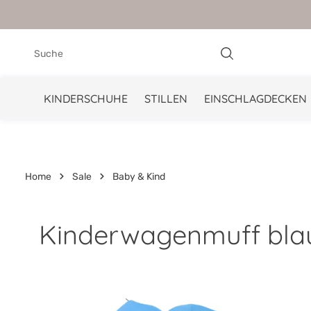
springen
Zur Hauptnavigation springen
KINDERSCHUHE
STILLEN
EINSCHLAGDECKEN
Home
Sale
Baby & Kind
Kinderwagenmuff bla
Bildergalerie überspringen