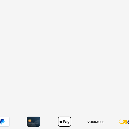
Stange
stigung
seitigen
. Hierzu
t, die
 an die
 und die
 von
iese
lexibel
jedem
sser an,
tschen
icht
i Buggys
 wird der
nes
ff sowie
enden