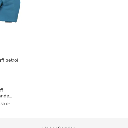
f petrol
ff
ände
,50 €*
hieben
it an.
hten
hen es