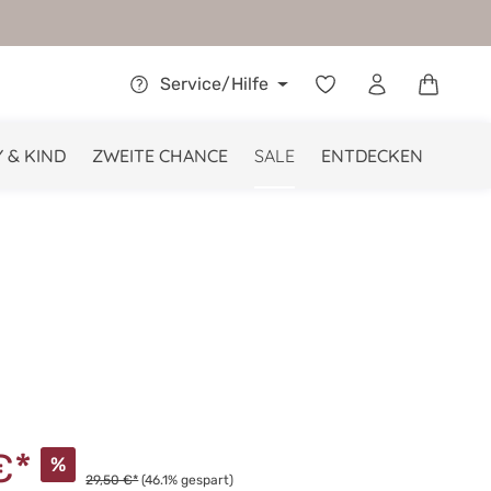
Warenkor
Service/Hilfe
 & KIND
ZWEITE CHANCE
SALE
ENTDECKEN
€*
%
29,50 €*
(46.1% gespart)