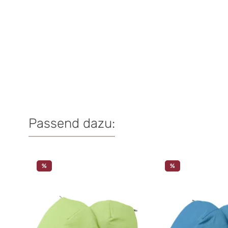
Kinderwagenmuff, Handwärmer für Kinderwagen oder B
Innenfutter: 100 % Bio-Baumwolle
Bezug: 100 % Polyester
Füllung: 100 % Polyester
Maße: ca.18 x 23 cm
Schnelltrocknend & wasserabweisend
Handgefertigt in der EU
Passend dazu:
Produktgalerie überspringen
%
%