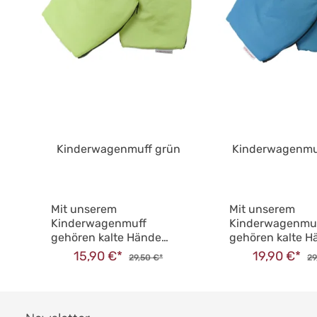
Kinderwagenmuff grün
Kinderwagenmuf
Mit unserem
Mit unserem
Kinderwagenmuff
Kinderwagenmu
gehören kalte Hände
gehören kalte H
beim
beim
15,90 €*
19,90 €*
29,50 €*
29
Kinderwagenschieben
Kinderwagensc
der Vergangenheit an.
der Vergangenhe
Seine durchdachten
Seine durchdac
Materialien machen es
Materialien mac