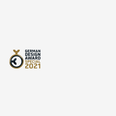
wärmende
wärmende
Bereicherung, ebenso
Bereicherung, 
gut eignet er sich beim
gut eignet er si
Tragen der Babyschale
Tragen der Baby
im Winter: Man befestigt
im Winter: Man b
dann einfach einen Muff
dann einfach ei
am Griff der Schale und
am Griff der Sch
hat keine kalten Hände
hat keine kalte
mehr. Auch für Schlitten
mehr. Auch für S
oder Laufräder mit
oder Laufräder 
Griffen ist der
Griffen ist der
Handwärmer
Handwärmer
verwendbar. Er kann
verwendbar. Er 
dabei den ganzen Winter
dabei den ganze
über am Wagen oder an
über am Wagen 
der Babyschale befestigt
der Babyschale 
bleiben. Natürlich ist der
bleiben. Natürlic
Muff auch für große
Muff auch für g
Männerhände geeignet.
Männerhände ge
Installation des
Installation des
Kinderwagenmuffs Bei
Kinderwagenmuf
Kinderwagen mit
Kinderwagen mi