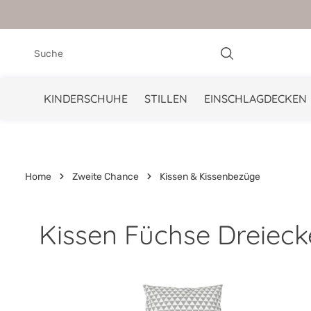
springen
Zur Hauptnavigation springen
KINDERSCHUHE
STILLEN
EINSCHLAGDECKEN
Home
Zweite Chance
Kissen & Kissenbezüge
Kissen Füchse Dreiec
Bildergalerie überspringen