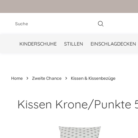
springen
Zur Hauptnavigation springen
KINDERSCHUHE
STILLEN
EINSCHLAGDECKEN
Home
Zweite Chance
Kissen & Kissenbezüge
Kissen Krone/Punkte 
Bildergalerie überspringen