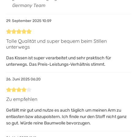
Germany Team
29. September 2025 10:59
Bewertung mit 5 von 5 Sternen
Tolle Qualität und super bequem beim Stillen
unterwegs
Das Kissen ist super verarbeitet und sehr praktisch für
unterwegs. Das Preis-Leistungs-Verhältnis stimmt.
26. Juni 2025 06:20
Bewertung mit 4 von 5 Sternen
Zu empfehlen
Gefällt mir gut und nutze es auch täglich um meinen Arm zu
entlasten bzw abzupolstern. Ich finde nur den Stoff nicht ganz
so gut. Würde reine Baumwolle bevorzugen.