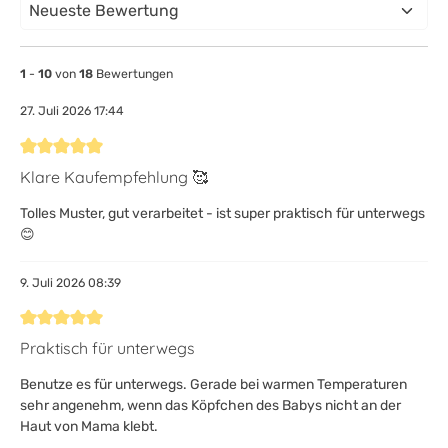
1
-
10
von
18
Bewertungen
27. Juli 2026 17:44
Bewertung mit 5 von 5 Sternen
Klare Kaufempfehlung 🥰
Tolles Muster, gut verarbeitet - ist super praktisch für unterwegs
😊
9. Juli 2026 08:39
Bewertung mit 5 von 5 Sternen
Praktisch für unterwegs
Benutze es für unterwegs. Gerade bei warmen Temperaturen
sehr angenehm, wenn das Köpfchen des Babys nicht an der
Haut von Mama klebt.