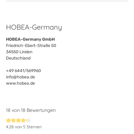
HOBEA-Germany
HOBEA-Germany GmbH
Friedrich-Ebert-Straße 50
34550 Linden
Deutschland
+49 6441/569960
info@hobea.de
www.hobea.de
18 von 18 Bewertungen
4.28 von 5 Sternen
Durchschnittliche Bewertung von 4.2 von 5 Sternen