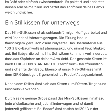
im Café oder einfach zwischendurch. Es polstert und entlastet
deinen Arm beim Stillen und bettet das Köpfchen deines Babys
weich und sicher.
Ein Stillkissen für unterwegs
Das Mini-Stillkissen ist als schlauchförmiger Muff gearbeitet und
wird über den Unterarm gezogen. Die Füllung ist aus
flauschigem, geräuschlosem Polyester. Das Obermaterial aus
100 % Bio-Baumwolle ist atmungsaktiv und nimmt Feuchtigkeit
auf. Bei Babys, die schnell ins Schwitzen kommen, verhindert es,
dass das Köpfchen an deinem Arm klebt. Das gesamte Kissen ist
nach OEKO-TEX® STANDARD 100 zertifiziert – hautfreundlich
und sicher für dein Baby. Ebenso ist unser Mini-Stillkissen mit
dem IGR Gütesiegel „Ergonomisches Produkt" ausgezeichnet.
Neben dem Stillen lässt sich das Kissen zum Füttern, Tragen und
Kuscheln verwenden.
Durch seine geringe Größe passt das Mini-Stillkissen in nahezu
jede Wickeltasche und jeden Kinderwagen und ist damit
jederzeit griffbereit. Bei Bedarf lässt es sich bei 30 °C in der