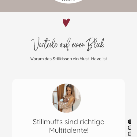
Vorteile auf einen Blick
Warum das Stillkissen ein Must-Have ist
nd richtige
Das Mini Stillkissen 
lente!
anzuziehe