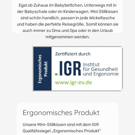
tchen, Unterwegs mit in
Einfach das Kissen über den Unte
erwagen. Mini Stillkissen
schon kann das Stillen oder F
en in jede Wickeltasche
beginnen. Der Kopf des Babys ist
egröße. Somit können sie
stabil gelagert. Somit kann beim S
pa oder in den Urlaub
verrutschen.
n werden.
Ergonomisches Produkt
Unsere Mini-Stillkissen sind mit dem IGR
Qualitätssiegel „Ergonomisches Produkt“