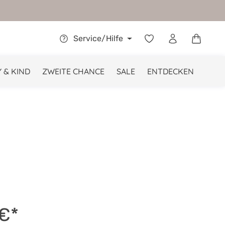
Warenkor
Service/Hilfe
 & KIND
ZWEITE CHANCE
SALE
ENTDECKEN
 €*