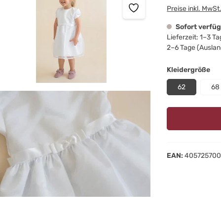
Preise inkl. MwSt
Sofort verfü
Lieferzeit: 1–3 T
2–6 Tage (Auslan
au
Kleidergröße
62
68
EAN:
405725700