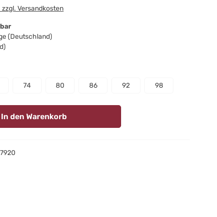
. zzgl. Versandkosten
gbar
age (Deutschland)
d)
swählen
74
80
86
92
98
In den Warenkorb
7920