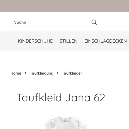
springen
Zur Hauptnavigation springen
KINDERSCHUHE
STILLEN
EINSCHLAGDECKEN
Home
Taufkleidung
Taufkleider
Taufkleid Jana 62
Bildergalerie überspringen