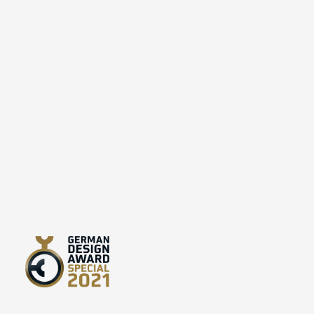
getragen werden, es
eignet sich
beispielsweise auch für
Blumenmädchen und
weitere Familienfeiern.
Details Taufkleid Estelle
für Babys und Kinder
Farbe: weiß mit Rosen
Obermaterial: 95%
Baumwolle, 5% Elastan
Futter: 100% Baumwolle
Hergestellt in der EU