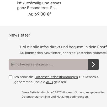
ist kurzärmlig und etwas
ganz Besonderes. Es
besteht aus mehreren
69,00 €*
Ab
Lagen und durch den
offenen Rock sowie den
zarten Organzastoff mit
Satinbandabschluss
Newsletter
bekommt das Kleid eine
sehr festliche
Ausstrahlung – genau
Hol dir alle Infos direkt und bequem in dein Postf
das richtige Outfit für
Du kannst den Newsletter jederzeit kostenlos abbestell
kleine Prinzessinnen, die
bei ihrem großen
E-Mail-Adresse*
Auftritten glänzen
wollen. Vorne ist das
Kleid in mehreren Stufen
Ich habe die
Datenschutzbestimmungen
zur Kenntnis
gearbeitet, wobei der
genommen und die
AGB
gelesen.
Rand des Oberrocks
aufwendig mit Rosen
Diese Seite ist durch reCAPTCHA geschützt und es gelten die
verziert wurde. Das Kleid
Datenschutzrichtlinie
und
Nutzungsbedingungen
.
kann auch zu anderen
festlichen Anlässen