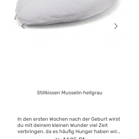
Stillkissen Musselin hellgrau
In den ersten Wochen nach der Geburt wirst
du mit deinem kleinen Wunder viel Zeit
verbringen, da es häufig Hunger haben wird.
Damit dein Baby dabei immer angenehm